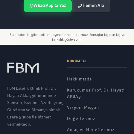
WhatsApp'ta Yaz
Hemen Ara
Bu sitedeki bilgiler tıbbi muayenenin yerini tutmaz. Sonuçlar kişiden kişiye
farklılık gösterebilir.
KURUMSAL
Hakkımızda
FBM Estetik Klinik Prof. Dr.
Kurucumuz Prof. Dr. Hayati
Hayati Akbaş yönetiminde
AKBAŞ
Samsun, Istanbul, Azerbaycan,
Vizyon, Misyon
Gürcistan ve Almanya olmak
üzere 5 şube ile hizmet
Değerlerimiz
vermektedir.
Amaç ve Hedeflerimiz