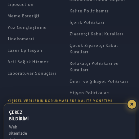
Liposuction
Kalite Politikamız
Meme Estetiği
İçerik Politikası
Yüz Gençleştirme
Ziyaretçi Kabul Kuralları
Jinekomasti
Çocuk Ziyaretçi Kabul
Lazer Epilasyon
Kuralları
Acil Sağlık Hizmeti
Refakatçi Politikası ve
Kuralları
Laboratuvar Sonuçları
Öneri ve Şikayet Politikası
Hijyen Politikaları
KIŞISEL VERILERIN KORUNMASI
SKS KALITE YÖNETIMI
ÇEREZ
BILDIRIMI
KVKK Politikamız
Eğitim Planları
Web
Aydınlatma Metni
Kalite Yönetim Şeması
sitemizde