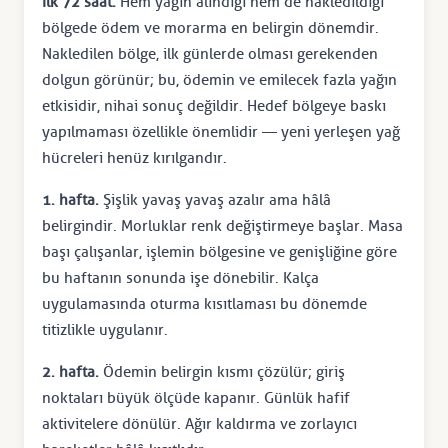
İlk 72 saat.
Hem yağın alındığı hem de nakledildiği
bölgede ödem ve morarma en belirgin dönemdir.
Nakledilen bölge, ilk günlerde olması gerekenden
dolgun görünür; bu, ödemin ve emilecek fazla yağın
etkisidir, nihai sonuç değildir. Hedef bölgeye baskı
yapılmaması özellikle önemlidir — yeni yerleşen yağ
hücreleri henüz kırılgandır.
1. hafta.
Şişlik yavaş yavaş azalır ama hâlâ
belirgindir. Morluklar renk değiştirmeye başlar. Masa
başı çalışanlar, işlemin bölgesine ve genişliğine göre
bu haftanın sonunda işe dönebilir. Kalça
uygulamasında oturma kısıtlaması bu dönemde
titizlikle uygulanır.
2. hafta.
Ödemin belirgin kısmı çözülür; giriş
noktaları büyük ölçüde kapanır. Günlük hafif
aktivitelere dönülür. Ağır kaldırma ve zorlayıcı