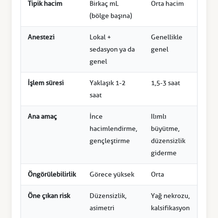
Tipik hacim
Birkaç mL
Orta hacim
Yüks
(bölge başına)
hac
Anestezi
Lokal +
Genellikle
Gene
sedasyon ya da
genel
gene
genel
İşlem süresi
Yaklaşık 1-2
1,5-3 saat
2-4 
saat
Ana amaç
İnce
Ilımlı
Haci
hacimlendirme,
büyütme,
şekil
gençleştirme
düzensizlik
kaza
giderme
Öngörülebilirlik
Görece yüksek
Orta
Orta
Öne çıkan risk
Düzensizlik,
Yağ nekrozu,
Yağ
asimetri
kalsifikasyon
embo