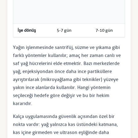
(cidd
tekn
azalt
İşe dönüş
5-7 gün
7-10 gün
10-1
Yağın işlenmesinde santrifüj, süzme ve yıkama gibi
farklı yöntemler kullanılır; amaç her zaman canlı ve
saf yağ hücrelerini elde etmektir. Bazı merkezlerde
yağ, enjeksiyondan önce daha ince partiküllere
ayrıştırılarak (mikroyağlama gibi teknikler) yüzeye
yakın ince alanlarda kullanılır. Hangi yöntemin
seçileceği hedefe göre değişir ve bu bir hekim
kararıdır.
Kalça uygulamasında güvenlik açısından özel bir
nokta vardır: yağ yalnızca kas üstündeki katmana,
kas içine girmeden ve ultrason eşliğinde daha