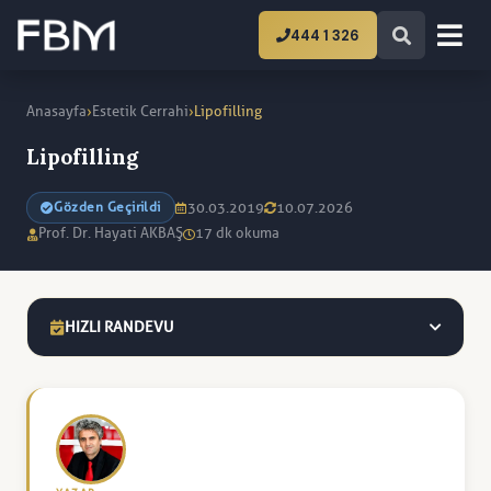
444 1 326
›
›
Anasayfa
Estetik Cerrahi
Lipofilling
Lipofilling
30.03.2019
10.07.2026
Gözden Geçirildi
Prof. Dr. Hayati AKBAŞ
17 dk okuma
HIZLI RANDEVU