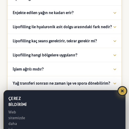
Enjekte edilen yağın ne kadarı erir?
Lipofilling ile hyaluronik asit dolgu arasındaki fark nedir?
Lipofilling kaç seans gerektirir, tekrar gerekir mi?
Lipofilling hangi bölgelere uygulanır?
İşlem ağrılı mıdır?
Yağ transferi sonrası ne zaman işe ve spora dönebilirim?
Kalçaya yağ enjeksiyonu (BBL) güvenli midir?
ÇEREZ
BILDIRIMI
Memeye yağ transferi meme kanseri taramasını etkiler mi?
Web
sitemizde
daha
Alınan yağ tekrar aynı yere gelir mi?