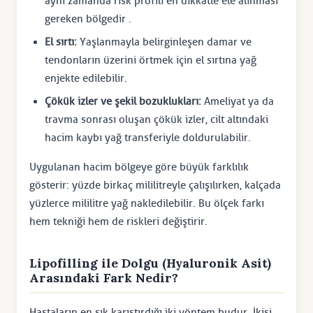
aynı zamanda risk profili en dikkatle ele alınması
gereken bölgedir .
El sırtı:
Yaşlanmayla belirginleşen damar ve
tendonların üzerini örtmek için el sırtına yağ
enjekte edilebilir.
Çökük izler ve şekil bozuklukları:
Ameliyat ya da
travma sonrası oluşan çökük izler, cilt altındaki
hacim kaybı yağ transferiyle doldurulabilir.
Uygulanan hacim bölgeye göre büyük farklılık
gösterir: yüzde birkaç mililitreyle çalışılırken, kalçada
yüzlerce mililitre yağ nakledilebilir. Bu ölçek farkı
hem tekniği hem de riskleri değiştirir.
Lipofilling ile Dolgu (Hyaluronik Asit)
Arasındaki Fark Nedir?
Hastaların en sık karıştırdığı iki yöntem budur. İkisi