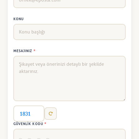
KONU
MESAJINIZ
*
GÜVENLIK KODU
*