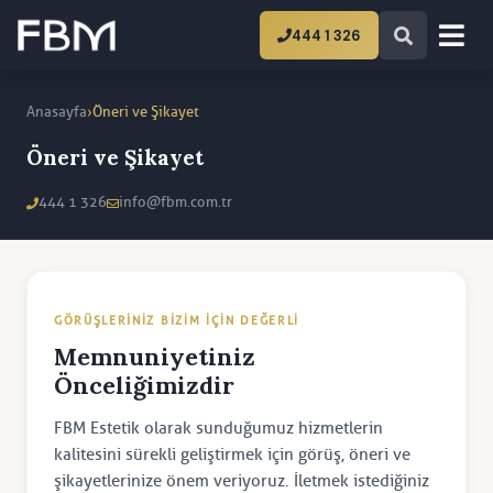
444 1 326
›
Anasayfa
Öneri ve Şikayet
Öneri ve Şikayet
444 1 326
info@fbm.com.tr
GÖRÜŞLERINIZ BIZIM IÇIN DEĞERLI
Memnuniyetiniz
Önceliğimizdir
FBM Estetik olarak sunduğumuz hizmetlerin
kalitesini sürekli geliştirmek için görüş, öneri ve
şikayetlerinize önem veriyoruz. İletmek istediğiniz