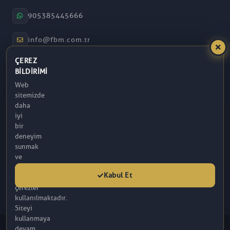
905385445666
info@fbm.com.tr
ÇEREZ
08:30 – 17:30
BILDIRIMI
Web
Atakum / Samsun
sitemizde
daha
iyi
bir
deneyim
sunmak
ve
analitik
Kabul Et
amaçlarla
çerezler
kullanılmaktadır.
Siteyi
kullanmaya
© 2026 FBM. Tüm hakları saklıdır. İçerik, FBM (R) Tarafından
devam