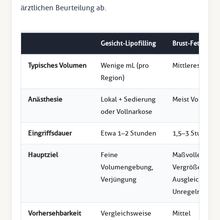
ärztlichen Beurteilung ab.
Gesicht-Lipofilling
Brust-Fetttransf
Typisches Volumen
Wenige mL (pro
Mittleres Volu
Region)
Anästhesie
Lokal + Sedierung
Meist Vollnark
oder Vollnarkose
Eingriffsdauer
Etwa 1–2 Stunden
1,5–3 Stunden
Hauptziel
Feine
Maßvolle
Volumengebung,
Vergrößerung,
Verjüngung
Ausgleich von
Unregelmäßigk
Vorhersehbarkeit
Vergleichsweise
Mittel