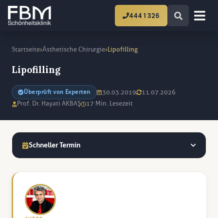
444 1 326
›
›
Startseite
Ästhetische Chirurgie
Lipofilling
Lipofilling
30.03.2019
11.07.2026
Überprüft von Experten
Prof. Dr. Hayati AKBAŞ
17 Min. Lesezeit
Schneller Termin