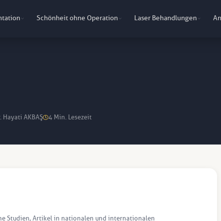
ntation
Schönheit ohne Operation
Laser Behandlungen
An
r. Hayati AKBAŞ
4 Min. Lesezeit
he Studien, Artikel in nationalen und internationalen