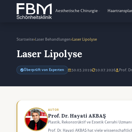
Aesthetische Chirurgie
Haartranspla
›
›
Startseite
Laser Behandlungen
Laser Lipolyse
Laser Lipolyse
30.03.2019
10.07.2026
Prof. D
Überprüft von Experten
AUTOR
Prof. Dr. Hayati AKBAŞ
Plastik, Rekonstrüktif ve Estetik Cerrahi Uzmanı
Prof. Dr. Hayati AKBAŞ hat viele wissenschaftlic