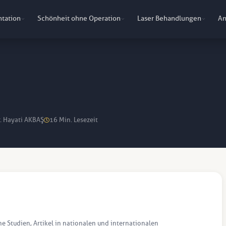
ntation
Schönheit ohne Operation
Laser Behandlungen
An
r. Hayati AKBAŞ
16 Min. Lesezeit
he Studien, Artikel in nationalen und internationalen