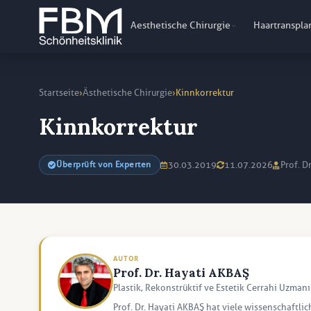
Aesthetische Chirurgie
Haartranspla
›
›
Startseite
Ästhetische Chirurgie
Kinnkorrektur
Kinnkorrektur
30.03.2019
11.07.2026
Prof. D
Überprüft von Experten
AUTOR
Prof. Dr. Hayati AKBAŞ
Plastik, Rekonstrüktif ve Estetik Cerrahi Uzmanı
Prof. Dr. Hayati AKBAŞ hat viele wissenschaftlic