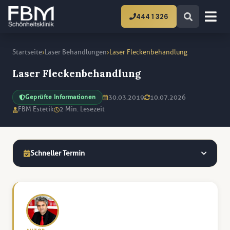
444 1 326
›
›
Startseite
Laser Behandlungen
Laser Fleckenbehandlung
Laser Fleckenbehandlung
30.03.2019
10.07.2026
Geprüfte Informationen
FBM Estetik
2 Min. Lesezeit
Schneller Termin