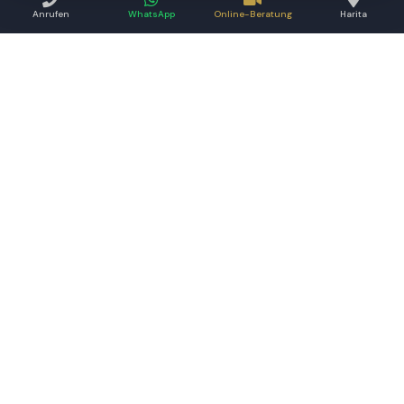
Anrufen
WhatsApp
Online-Beratung
Harita
Die Informationen auf dieser Website ersetzen keine ärztliche Untersuchung.
Die Ergebnisse können von Person zu Person variieren.
İNSTITUTIONELL
Unsere Ärzte
Prof. Dr. Hayati Akbaş der FBM
Uber uns
Aesthetic Clinic ist in fünf
Unsere Mitarbeiter
Niederlassungen tätig: Samsun,
Istanbul, Aserbaidschan,
Georgien und Deutschland.
DIENSTLEISTUNGEN
KONTAKT