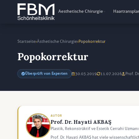
Aesthetische Chirurgie
Haartranspla
›
›
Startseite
Ästhetische Chirurgie
Popokorrektur
Popokorrektur
30.03.2019
11.07.2026
Prof. D
Überprüft von Experten
AUTOR
Prof. Dr. Hayati AKBAŞ
Plastik, Rekonstrüktif ve Estetik Cerrahi Uzmanı
Prof. Dr. Hayati AKBAŞ hat viele wissenschaftlic