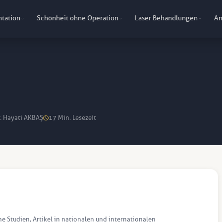
ntation
Schönheit ohne Operation
Laser Behandlungen
An
r. Hayati AKBAŞ
17 Min. Lesezeit
he Studien, Artikel in nationalen und internationalen