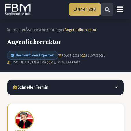
444 1 326
›
›
Startseite
Ästhetische Chirurgie
Augenlidkorrektur
Augenlidkorrektur
30.03.2019
11.07.2026
Überprüft von Experten
Prof. Dr. Hayati AKBAŞ
15 Min. Lesezeit
Schneller Termin