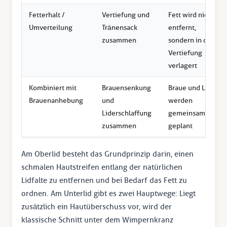
Fetterhalt /
Vertiefung und
Fett wird nicht
Umverteilung
Tränensack
entfernt,
zusammen
sondern in die
Vertiefung
verlagert
Kombiniert mit
Brauensenkung
Braue und Lid
Brauenanhebung
und
werden
Liderschlaffung
gemeinsam
zusammen
geplant
Am Oberlid besteht das Grundprinzip darin, einen
schmalen Hautstreifen entlang der natürlichen
Lidfalte zu entfernen und bei Bedarf das Fett zu
ordnen. Am Unterlid gibt es zwei Hauptwege: Liegt
zusätzlich ein Hautüberschuss vor, wird der
klassische Schnitt unter dem Wimpernkranz