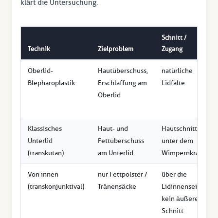
klärt die Untersuchung.
Schnitt /
Technik
Zielproblem
Zugang
Oberlid-
Hautüberschuss,
natürliche
Blepharoplastik
Erschlaffung am
Lidfalte
Oberlid
Klassisches
Haut- und
Hautschnitt
Unterlid
Fettüberschuss
unter dem
(transkutan)
am Unterlid
Wimpernkranz
Von innen
nur Fettpolster /
über die
(transkonjunktival)
Tränensäcke
Lidinnenseite,
kein äußerer
Schnitt