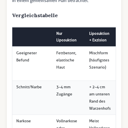
in einem gemeinsamen Plan betrachtet.
Vergleichstabelle
Nur
Liposuktion
Chiru
Liposuktion
+ Exzision
Haut
Geeigneter
Fettbetont,
Mischform
Grad I
Befund
elastische
(häufigstes
Ersch
Haut
Szenario)
mass
Gewi
Schnitt/Narbe
3–4 mm
+ 2–4 cm
+ um
Zugänge
am unteren
Warz
Rand des
Bedar
Warzenhofs
Linie
Narkose
Vollnarkose
Meist
Voll