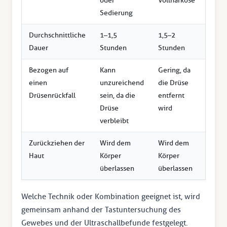
oder
Vollnarkose
Sedierung
Durchschnittliche
1–1,5
1,5–2
2–3 
Dauer
Stunden
Stunden
Bezogen auf
Kann
Gering, da
Geri
einen
unzureichend
die Drüse
Drüsenrückfall
sein, da die
entfernt
Drüse
wird
verbleibt
Zurückziehen der
Wird dem
Wird dem
Wird 
Haut
Körper
Körper
errei
überlassen
überlassen
Welche Technik oder Kombination geeignet ist, wird
gemeinsam anhand der Tastuntersuchung des
Gewebes und der Ultraschallbefunde festgelegt.