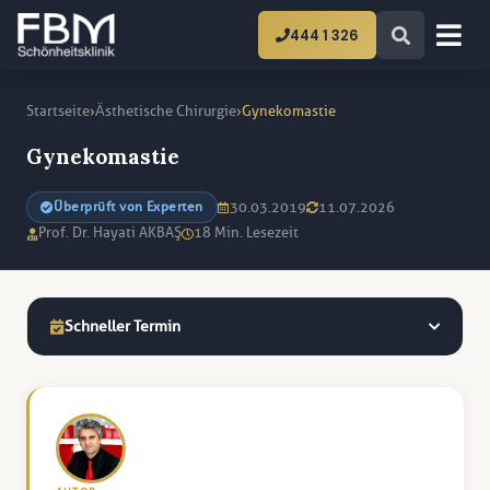
444 1 326
›
›
Startseite
Ästhetische Chirurgie
Gynekomastie
Gynekomastie
30.03.2019
11.07.2026
Überprüft von Experten
Prof. Dr. Hayati AKBAŞ
18 Min. Lesezeit
Schneller Termin