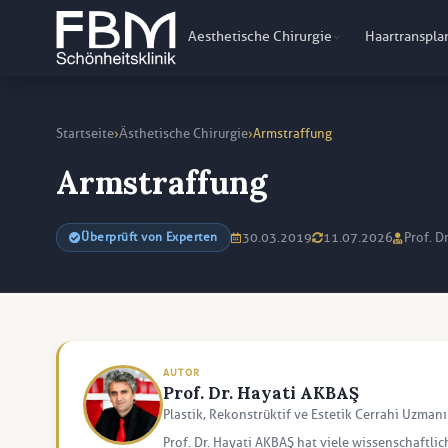
Aesthetische Chirurgie
Haartranspla
›
›
Startseite
Ästhetische Chirurgie
Armstraffung
Armstraffung
30.03.2019
11.07.2026
Prof. D
Überprüft von Experten
AUTOR
Prof. Dr. Hayati AKBAŞ
Plastik, Rekonstrüktif ve Estetik Cerrahi Uzmanı
Prof. Dr. Hayati AKBAŞ hat viele wissenschaftlic