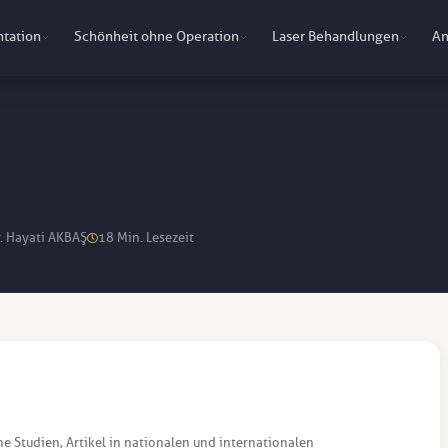
ntation
Schönheit ohne Operation
Laser Behandlungen
An
r. Hayati AKBAŞ
18 Min. Lesezeit
he Studien, Artikel in nationalen und internationalen