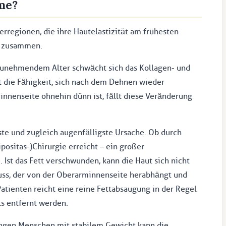
me?
rregionen, die ihre Hautelastizität am frühesten
n zusammen.
unehmendem Alter schwächt sich das Kollagen- und
rt die Fähigkeit, sich nach dem Dehnen wieder
nenseite ohnehin dünn ist, fällt diese Veränderung
ste und zugleich augenfälligste Ursache. Ob durch
positas-)Chirurgie erreicht – ein großer
. Ist das Fett verschwunden, kann die Haut sich nicht
uss, der von der Oberarminnenseite herabhängt und
Patienten reicht eine reine Fettabsaugung in der Regel
ls entfernt werden.
ngen Menschen mit stabilem Gewicht kann die