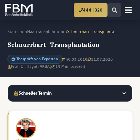
444 1 326
›
›
Startseite
Haartransplantation
Schnurrbart- Transplantation
Schnurrbart- Transplantation
30.03.2019
11.07.2026
Überprüft von Experten
Prof. Dr. Hayati AKBAŞ
19 Min. Lesezeit
Schneller Termin