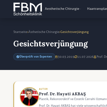
Aesthetische Chirurgie
Haartranspla
›
›
Startseite
Ästhetische Chirurgie
Gesichtsverjüngung
Gesichtsverjüngung
30.03.2019
11.07.2026
Prof. D
Überprüft von Experten
AUTOR
Prof. Dr. Hayati AKBAŞ
Plastik, Rekonstrüktif ve Estetik Cerrahi Uzmanı
Prof. Dr. Hayati AKBAŞ hat viele wissenschaftlic