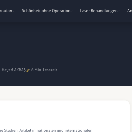
ntation
Schönheit ohne Operation
Laser Behandlungen
An
r. Hayati AKBAŞ
16 Min. Lesezeit
he Studien, Artikel in nationalen und internationalen