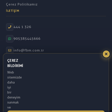
Çerez Politikamız
İLETIŞIM
444 1 326
905385445666
info@fbm.com.tr
ÇEREZ
08:30 – 17:30
BILDIRIMI
Web
Atakum / Samsun
sitemizde
daha
iyi
bir
deneyim
sunmak
ve