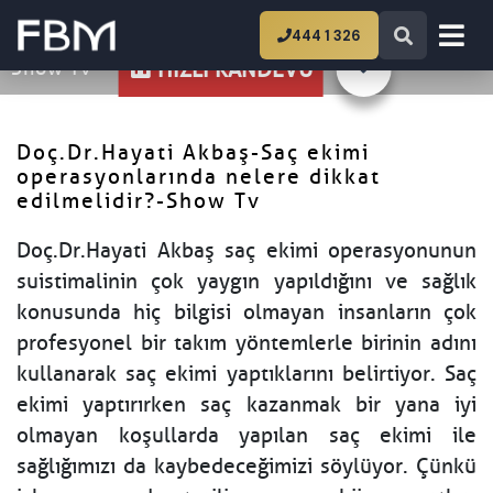
Ana Sayfa
Doç.Dr.Hayati Akbaş-Saç ekimi
444 1 326
operasyonlarında nelere dikkat edilmelidir?-
Show Tv
HIZLI RANDEVU
Doç.Dr.Hayati Akbaş-Saç ekimi
operasyonlarında nelere dikkat
edilmelidir?-Show Tv
Doç.Dr.Hayati Akbaş saç ekimi operasyonunun
suistimalinin çok yaygın yapıldığını ve sağlık
konusunda hiç bilgisi olmayan insanların çok
profesyonel bir takım yöntemlerle birinin adını
kullanarak saç ekimi yaptıklarını belirtiyor. Saç
ekimi yaptırırken saç kazanmak bir yana iyi
olmayan koşullarda yapılan saç ekimi ile
sağlığımızı da kaybedeceğimizi söylüyor. Çünkü