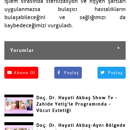
işlem sırasında sterilizasyon ve hijyen şartları
uygulanmazsa bulaşıcı hastalıkların
bulaşabileceğini ve sağlığımızı da
kaybedeceğimizi vurguladı.
Yorumlar
Henüz yorum yapılmamış.
Abone Ol
Paylaş
Paylaş
Yorum Yap
Adınız ve Soyadınız
Doç. Dr. Hayati Akbaş Show Tv -
Mail
Zahide Yetiş'le Programında -
Vücut Estetiği
Doç. Dr. Hayati Akbaş-Aynı Bölgede