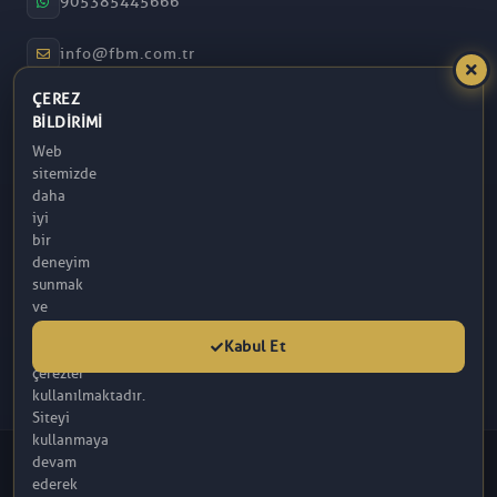
905385445666
info@fbm.com.tr
ÇEREZ
08:30 – 17:30
BILDIRIMI
Web
Atakum / Samsun
sitemizde
daha
iyi
bir
deneyim
sunmak
ve
analitik
Kabul Et
amaçlarla
çerezler
kullanılmaktadır.
Siteyi
kullanmaya
© 2026 FBM. Tüm hakları saklıdır. İçerik, FBM (R) Tarafından
devam
Sağlanmaktadır.
ederek
Bu sitede yer alan makaleler tamamen bilgilendirme amaçlı olup, tanı ve