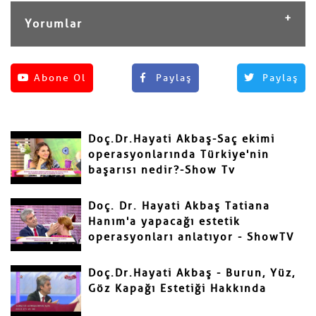
Yorumlar
Henüz yorum yapılmamış.
Abone Ol
Paylaş
Paylaş
Yorum Yap
Adınız ve Soyadınız
Doç.Dr.Hayati Akbaş-Saç ekimi
Mail
operasyonlarında Türkiye'nin
başarısı nedir?-Show Tv
Doç. Dr. Hayati Akbaş Tatiana
Hanım'a yapacağı estetik
operasyonları anlatıyor - ShowTV
Yorumunuz
Doç.Dr.Hayati Akbaş - Burun, Yüz,
Göz Kapağı Estetiği Hakkında