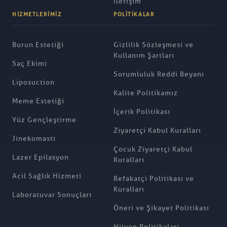
İletişim
HIZMETLERIMIZ
POLITIKALAR
Burun Estetiği
Gizlilik Sözleşmesi ve
Kullanım Şartları
Saç Ekimi
Sorumluluk Reddi Beyanı
Liposuction
Kalite Politikamız
Meme Estetiği
İçerik Politikası
Yüz Gençleştirme
Ziyaretçi Kabul Kuralları
Jinekomasti
Çocuk Ziyaretçi Kabul
Lazer Epilasyon
Kuralları
Acil Sağlık Hizmeti
Refakatçi Politikası ve
Kuralları
Laboratuvar Sonuçları
Öneri ve Şikayet Politikası
Hijyen Politikaları