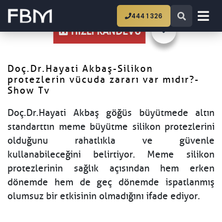
Ana Sayfa
Doç.Dr.Hayati Akbaş-Silikon
444 1 326
protezlerin vücuda zararı var mıdır?-Show Tv
HIZLI RANDEVU
Doç.Dr.Hayati Akbaş-Silikon
protezlerin vücuda zararı var mıdır?-
Show Tv
Doç.Dr.Hayati Akbaş göğüs büyütmede altın
standarttın meme büyütme silikon protezlerini
olduğunu rahatlıkla ve güvenle
kullanabileceğini belirtiyor. Meme silikon
protezlerinin sağlık açısından hem erken
dönemde hem de geç dönemde ispatlanmış
olumsuz bir etkisinin olmadığını ifade ediyor.