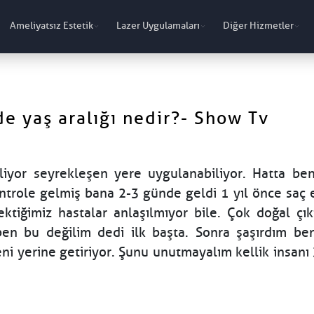
Ameliyatsız Estetik
Lazer Uygulamaları
Diğer Hizmetler
e yaş aralığı nedir?- Show Tv
iyor seyrekleşen yere uygulanabiliyor. Hatta be
ntrole gelmiş bana 2-3 günde geldi 1 yıl önce saç 
iğimiz hastalar anlaşılmıyor bile. Çok doğal çıkı
en bu değilim dedi ilk başta. Sonra şaşırdım b
ni yerine getiriyor. Şunu unutmayalım kellik insanı 