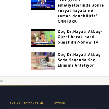
-Yüz germe
ameliyatlarında sonra
sosyal hayata ne
zaman dönebiliriz?
CNNTURK
Doç.Dr.Hayati Akbaş-
Güzel bacak nasıl
olmalıdır?-Show Tv
Doç.Dr.Hayati Akbaş
Seda Sayanda Saç
Ekimini Anlatıyor
ilir.
SKS KALITE YÖNETIMI
İLETIŞIM