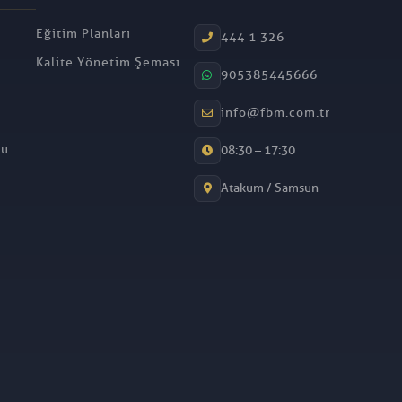
Eğitim Planları
444 1 326
Kalite Yönetim Şeması
905385445666
info@fbm.com.tr
mu
08:30 – 17:30
Atakum / Samsun