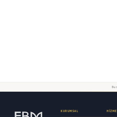
Yorumunuz
Gönder
Bu s
KURUMSAL
HIZME