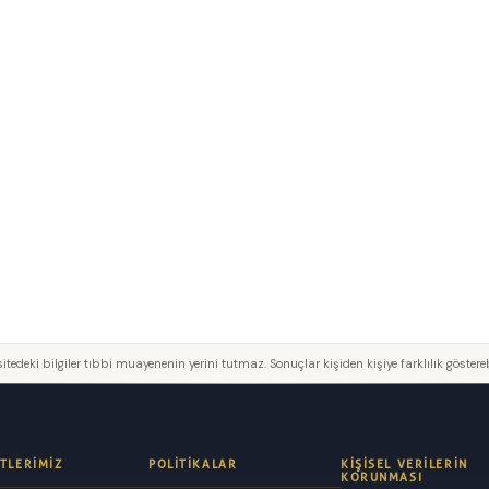
itedeki bilgiler tıbbi muayenenin yerini tutmaz. Sonuçlar kişiden kişiye farklılık göstereb
TLERIMIZ
POLITIKALAR
KIŞISEL VERILERIN
KORUNMASI