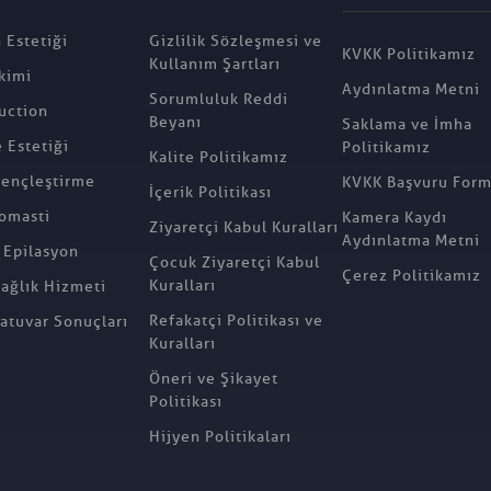
 Estetiği
Gizlilik Sözleşmesi ve
KVKK Politikamız
Kullanım Şartları
kimi
Aydınlatma Metni
Sorumluluk Reddi
uction
Beyanı
Saklama ve İmha
Estetiği
Politikamız
Kalite Politikamız
ençleştirme
KVKK Başvuru For
İçerik Politikası
omasti
Kamera Kaydı
Ziyaretçi Kabul Kuralları
Aydınlatma Metni
 Epilasyon
Çocuk Ziyaretçi Kabul
Çerez Politikamız
Kuralları
Sağlık Hizmeti
Refakatçi Politikası ve
atuvar Sonuçları
Kuralları
Öneri ve Şikayet
Politikası
Hijyen Politikaları