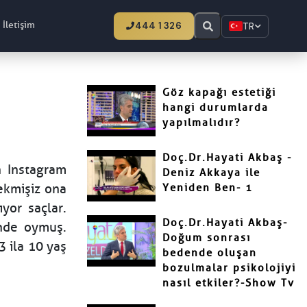
İletişim
444 1 326
TR
Göz kapağı estetiği
hangi durumlarda
yapılmalıdır?
Doç.Dr.Hayati Akbaş -
n Instagram
Deniz Akkaya ile
ekmişiz ona
Yeniden Ben- 1
yor saçlar.
Doç.Dr.Hayati Akbaş-
ende oymuş.
Doğum sonrası
3 ila 10 yaş
bedende oluşan
bozulmalar psikolojiyi
nasıl etkiler?-Show Tv