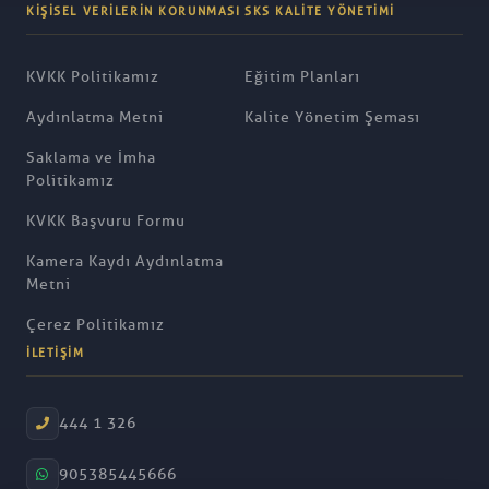
KIŞISEL VERILERIN KORUNMASI
SKS KALITE YÖNETIMI
KVKK Politikamız
Eğitim Planları
Aydınlatma Metni
Kalite Yönetim Şeması
Saklama ve İmha
Politikamız
KVKK Başvuru Formu
Kamera Kaydı Aydınlatma
Metni
Çerez Politikamız
İLETIŞIM
444 1 326
905385445666