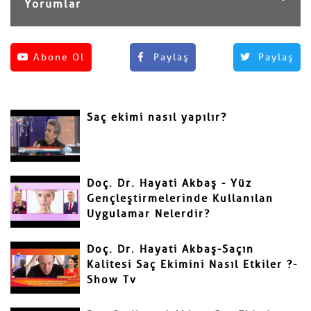
Yorumlar
Henüz yorum yapılmamış.
Abone Ol
Paylaş
Paylaş
Yorum Yap
Adınız ve Soyadınız
Saç ekimi nasıl yapılır?
Mail
Doç. Dr. Hayati Akbaş - Yüz
Gençleştirmelerinde Kullanılan
Uygulamar Nelerdir?
Yorumunuz
Doç. Dr. Hayati Akbaş-Saçın
Kalitesi Saç Ekimini Nasıl Etkiler ?-
Show Tv