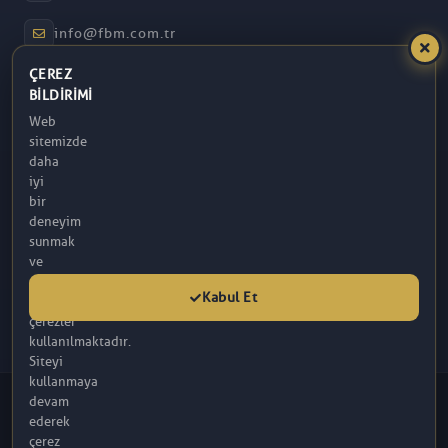
info@fbm.com.tr
ÇEREZ
08:30 – 17:30
BILDIRIMI
Web
Atakum / Samsun
sitemizde
daha
iyi
bir
deneyim
sunmak
ve
analitik
Kabul Et
amaçlarla
çerezler
kullanılmaktadır.
Siteyi
kullanmaya
© 2026 FBM. Tüm hakları saklıdır. İçerik, FBM (R) Tarafından
devam
Sağlanmaktadır.
ederek
Bu sitede yer alan makaleler tamamen bilgilendirme amaçlı olup, tanı ve
çerez