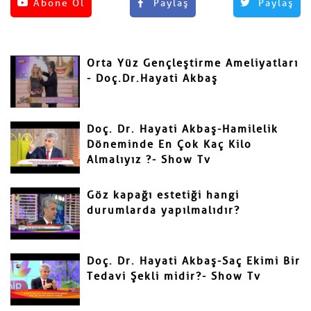
Henüz yorum yapılmamış.
Abone Ol
Paylaş
Paylaş
Yorum Yap
Adınız ve Soyadınız
Orta Yüz Gençleştirme Ameliyatları
Mail
- Doç.Dr.Hayati Akbaş
Doç. Dr. Hayati Akbaş-Hamilelik
Döneminde En Çok Kaç Kilo
Almalıyız ?- Show Tv
Yorumunuz
Göz kapağı estetiği hangi
durumlarda yapılmalıdır?
Doç. Dr. Hayati Akbaş-Saç Ekimi Bir
Tedavi Şekli midir?- Show Tv
Gönder