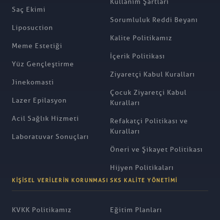
Kullanım Şartları
Saç Ekimi
Sorumluluk Reddi Beyanı
Liposuction
Kalite Politikamız
Meme Estetiği
İçerik Politikası
Yüz Gençleştirme
Ziyaretçi Kabul Kuralları
Jinekomasti
Çocuk Ziyaretçi Kabul
Lazer Epilasyon
Kuralları
Acil Sağlık Hizmeti
Refakatçi Politikası ve
Kuralları
Laboratuvar Sonuçları
Öneri ve Şikayet Politikası
Hijyen Politikaları
KIŞISEL VERILERIN KORUNMASI
SKS KALITE YÖNETIMI
KVKK Politikamız
Eğitim Planları