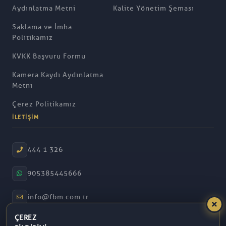
Aydınlatma Metni
Kalite Yönetim Şeması
Saklama ve İmha
Politikamız
KVKK Başvuru Formu
Kamera Kaydı Aydınlatma
Metni
Çerez Politikamız
İLETIŞIM
444 1 326
905385445666
info@fbm.com.tr
ÇEREZ
08:30 – 17:30