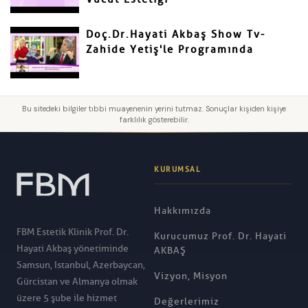
Doç.Dr.Hayati Akbaş Show Tv-
Zahide Yetiş'le Programında
Bu sitedeki bilgiler tıbbi muayenenin yerini tutmaz. Sonuçlar kişiden kişiye
farklılık gösterebilir.
KURUMSAL
Hakkımızda
FBM Estetik Klinik Prof. Dr.
Kurucumuz Prof. Dr. Hayati
Hayati Akbaş yönetiminde
AKBAŞ
Samsun, Istanbul, Azerbaycan,
Vizyon, Misyon
Gürcistan ve Almanya olmak
üzere 5 şube ile hizmet
Değerlerimiz