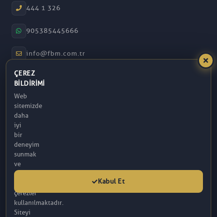
444 1 326
905385445666
info@fbm.com.tr
ÇEREZ
08:30 – 17:30
BILDIRIMI
Web
Atakum / Samsun
sitemizde
daha
iyi
bir
deneyim
sunmak
ve
analitik
Kabul Et
amaçlarla
çerezler
kullanılmaktadır.
Siteyi