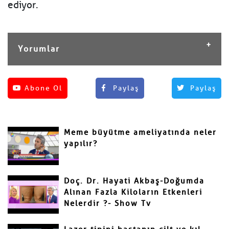
ediyor.
Yorumlar
Henüz yorum yapılmamış.
Abone Ol
Paylaş
Paylaş
Yorum Yap
Adınız ve Soyadınız
Meme büyütme ameliyatında neler
Mail
yapılır?
Doç. Dr. Hayati Akbaş-Doğumda
Alınan Fazla Kiloların Etkenleri
Nelerdir ?- Show Tv
Yorumunuz