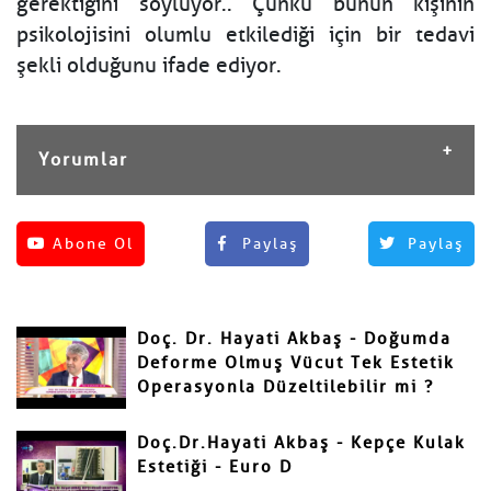
gerektiğini söylüyor.. Çünkü bunun kişinin
psikolojisini olumlu etkilediği için bir tedavi
şekli olduğunu ifade ediyor.
Yorumlar
Henüz yorum yapılmamış.
Abone Ol
Paylaş
Paylaş
Yorum Yap
Adınız ve Soyadınız
Doç. Dr. Hayati Akbaş - Doğumda
Mail
Deforme Olmuş Vücut Tek Estetik
Operasyonla Düzeltilebilir mi ?
Doç.Dr.Hayati Akbaş - Kepçe Kulak
Estetiği - Euro D