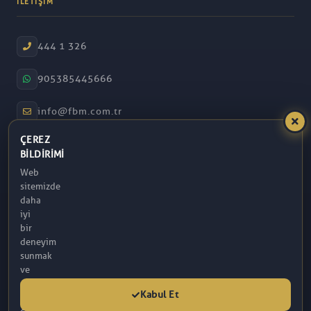
İLETIŞIM
444 1 326
905385445666
info@fbm.com.tr
ÇEREZ
08:30 – 17:30
BILDIRIMI
Web
Atakum / Samsun
sitemizde
daha
iyi
bir
deneyim
sunmak
ve
analitik
Kabul Et
amaçlarla