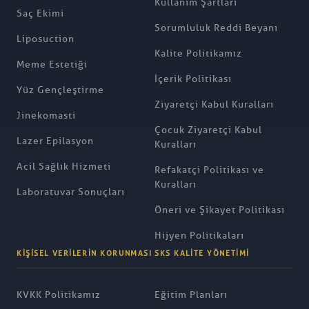
Kullanım Şartları
Saç Ekimi
Sorumluluk Reddi Beyanı
Liposuction
Kalite Politikamız
Meme Estetiği
İçerik Politikası
Yüz Gençleştirme
Ziyaretçi Kabul Kuralları
Jinekomasti
Çocuk Ziyaretçi Kabul
Lazer Epilasyon
Kuralları
Acil Sağlık Hizmeti
Refakatçi Politikası ve
Kuralları
Laboratuvar Sonuçları
Öneri ve Şikayet Politikası
Hijyen Politikaları
KIŞISEL VERILERIN KORUNMASI
SKS KALITE YÖNETIMI
KVKK Politikamız
Eğitim Planları