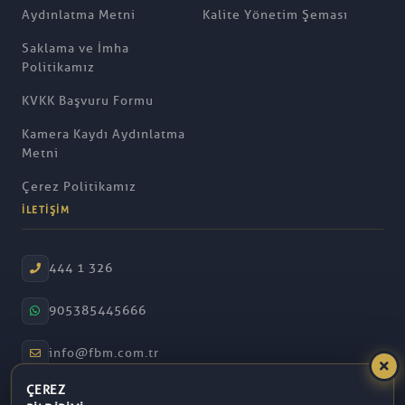
Aydınlatma Metni
Kalite Yönetim Şeması
Saklama ve İmha
Politikamız
KVKK Başvuru Formu
Kamera Kaydı Aydınlatma
Metni
Çerez Politikamız
İLETIŞIM
444 1 326
905385445666
info@fbm.com.tr
ÇEREZ
08:30 – 17:30