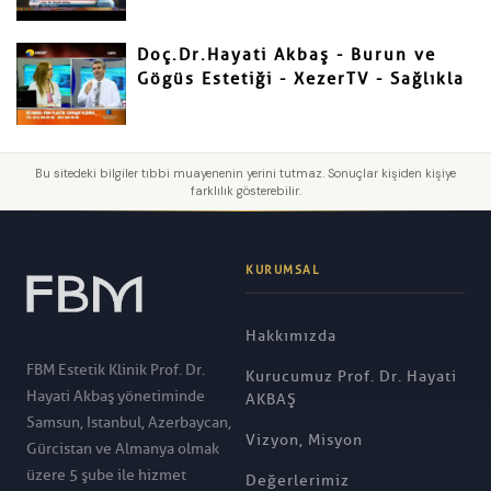
Doç.Dr.Hayati Akbaş - Burun ve
Gögüs Estetiği - XezerTV - Sağlıkla
Bu sitedeki bilgiler tıbbi muayenenin yerini tutmaz. Sonuçlar kişiden kişiye
farklılık gösterebilir.
KURUMSAL
Hakkımızda
FBM Estetik Klinik Prof. Dr.
Kurucumuz Prof. Dr. Hayati
Hayati Akbaş yönetiminde
AKBAŞ
Samsun, Istanbul, Azerbaycan,
Vizyon, Misyon
Gürcistan ve Almanya olmak
üzere 5 şube ile hizmet
Değerlerimiz