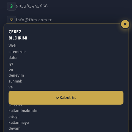
905385445666
info@fbm.com.tr
ÇEREZ
08:30 – 17:30
BILDIRIMI
Web
Atakum / Samsun
sitemizde
daha
iyi
bir
deneyim
sunmak
ve
analitik
Kabul Et
amaçlarla
çerezler
kullanılmaktadır.
Siteyi
kullanmaya
© 2026 FBM. Tüm hakları saklıdır. İçerik, FBM (R) Tarafından
devam