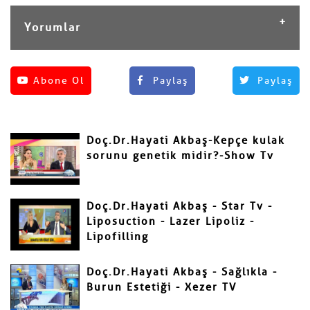
Yorumlar
Henüz yorum yapılmamış.
Abone Ol
Paylaş
Paylaş
Yorum Yap
Adınız ve Soyadınız
Doç.Dr.Hayati Akbaş-Kepçe kulak
Mail
sorunu genetik midir?-Show Tv
Doç.Dr.Hayati Akbaş - Star Tv -
Liposuction - Lazer Lipoliz -
Lipofilling
Yorumunuz
Doç.Dr.Hayati Akbaş - Sağlıkla -
Burun Estetiği - Xezer TV