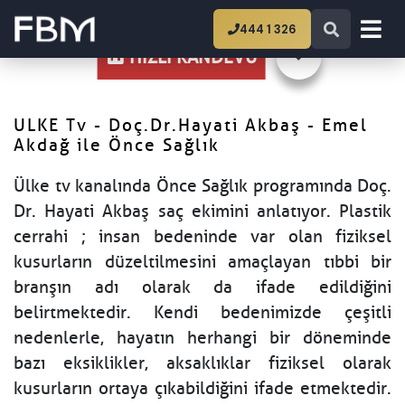
Ana Sayfa
ULKE Tv - Doç.Dr.Hayati Akbaş -
444 1 326
Emel Akdağ ile Önce Sağlık
HIZLI RANDEVU
ULKE Tv - Doç.Dr.Hayati Akbaş - Emel
Akdağ ile Önce Sağlık
Ülke tv kanalında Önce Sağlık programında Doç.
Dr. Hayati Akbaş saç ekimini anlatıyor. Plastik
cerrahi ; insan bedeninde var olan fiziksel
kusurların düzeltilmesini amaçlayan tıbbi bir
branşın adı olarak da ifade edildiğini
belirtmektedir. Kendi bedenimizde çeşitli
nedenlerle, hayatın herhangi bir döneminde
bazı eksiklikler, aksaklıklar fiziksel olarak
kusurların ortaya çıkabildiğini ifade etmektedir.