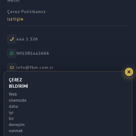
Metni
Çerez Politikamız
İLETIŞIM
444 1 326
905385445666
info@fbm.com.tr
ÇEREZ
08:30 – 17:30
BILDIRIMI
Web
Atakum / Samsun
sitemizde
daha
iyi
bir
deneyim
sunmak