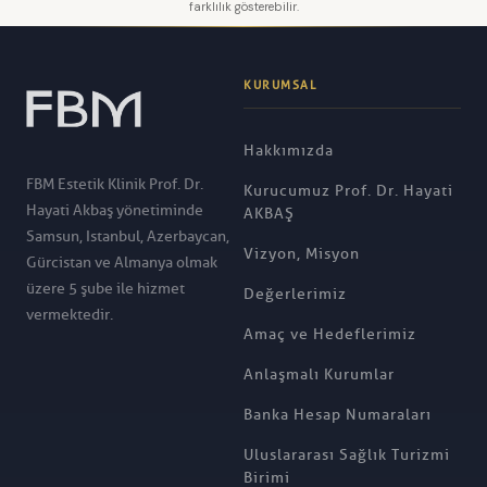
farklılık gösterebilir.
KURUMSAL
Hakkımızda
FBM Estetik Klinik Prof. Dr.
Kurucumuz Prof. Dr. Hayati
Hayati Akbaş yönetiminde
AKBAŞ
Samsun, Istanbul, Azerbaycan,
Vizyon, Misyon
Gürcistan ve Almanya olmak
üzere 5 şube ile hizmet
Değerlerimiz
vermektedir.
Amaç ve Hedeflerimiz
Anlaşmalı Kurumlar
Banka Hesap Numaraları
Uluslararası Sağlık Turizmi
Birimi