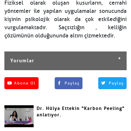
Fiziksel olarak oluşan kusurların, cerrahi
yöntemler ile yapılan uygulamalar sonucunda
kişinin psikolojik olarak da çok etkilediğini
vurgulamaktadır. Saçsızlığın , kelliğin
çözümünün olduğununda altını çizmektedir.
Yorumlar
Henüz yorum yapılmamış.
Abone Ol
Paylaş
Paylaş
Yorum Yap
Adınız ve Soyadınız
Dr. Hülya Ettekin "Karbon Peeling"
Mail
anlatıyor.