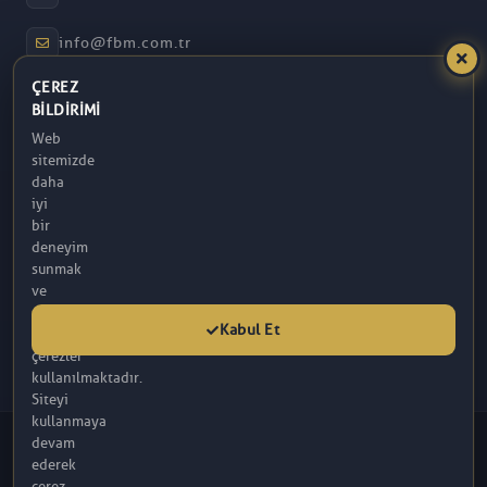
info@fbm.com.tr
ÇEREZ
08:30 – 17:30
BILDIRIMI
Web
Atakum / Samsun
sitemizde
daha
iyi
bir
deneyim
sunmak
ve
analitik
Kabul Et
amaçlarla
çerezler
kullanılmaktadır.
Siteyi
kullanmaya
© 2026 FBM. Tüm hakları saklıdır. İçerik, FBM (R) Tarafından
devam
Sağlanmaktadır.
ederek
Bu sitede yer alan makaleler tamamen bilgilendirme amaçlı olup, tanı ve
çerez