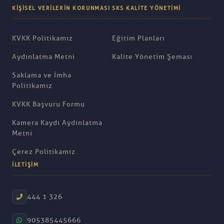
KIŞISEL VERILERIN KORUNMASI
SKS KALITE YÖNETIMI
KVKK Politikamız
Eğitim Planları
Aydınlatma Metni
Kalite Yönetim Şeması
Saklama ve İmha
Politikamız
KVKK Başvuru Formu
Kamera Kaydı Aydınlatma
Metni
Çerez Politikamız
İLETIŞIM
444 1 326
905385445666