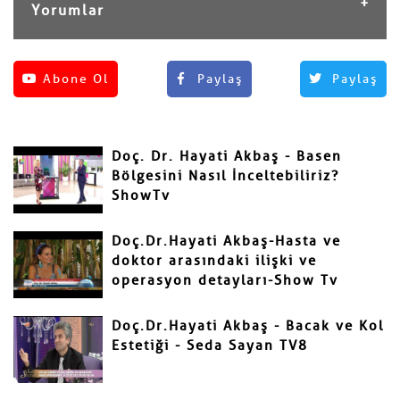
Yorumlar
Henüz yorum yapılmamış.
Abone Ol
Paylaş
Paylaş
Yorum Yap
Adınız ve Soyadınız
Doç. Dr. Hayati Akbaş - Basen
Mail
Bölgesini Nasıl İnceltebiliriz?
ShowTv
Doç.Dr.Hayati Akbaş-Hasta ve
doktor arasındaki ilişki ve
operasyon detayları-Show Tv
Yorumunuz
Doç.Dr.Hayati Akbaş - Bacak ve Kol
Estetiği - Seda Sayan TV8