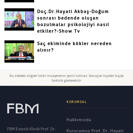
Doç.Dr.Hayati Akbaş-Doğum
sonrası bedende oluşan
bozulmalar psikolojiyi nasıl
etkiler?-Show Tv
Saç ekiminde kökler nereden
alınır?
Bu sitedeki bilgiler tıbbi muayenenin yerini tutmaz. Sonuçlar kişiden kişiye
farklılık gösterebilir.
KURUMSAL
Hakkımızda
FBM Estetik Klinik Prof. Dr.
Kurucumuz Prof. Dr. Hayati