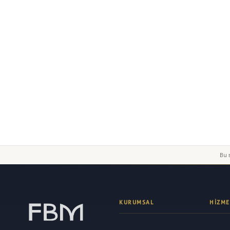
Yorumunuz
Gönder
Bu s
KURUMSAL
HIZME