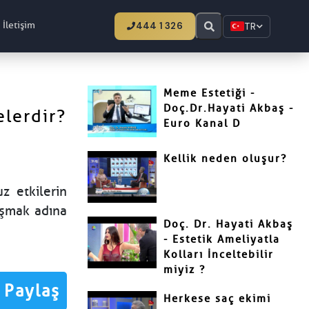
İletişim
444 1 326
TR
Meme Estetiği -
Doç.Dr.Hayati Akbaş -
elerdir?
Euro Kanal D
Kellik neden oluşur?
z etkilerin
uşmak adına
Doç. Dr. Hayati Akbaş
- Estetik Ameliyatla
Kolları İnceltebilir
miyiz ?
Paylaş
Herkese saç ekimi