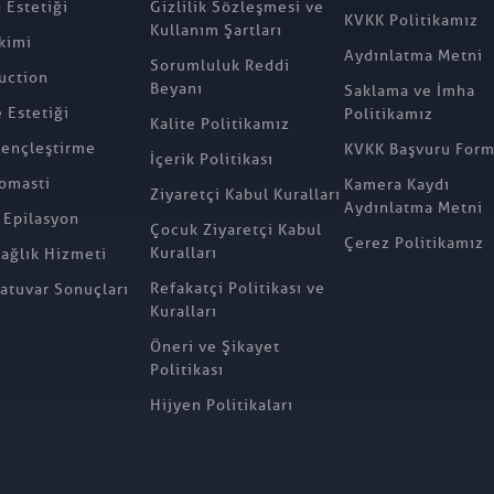
 Estetiği
Gizlilik Sözleşmesi ve
KVKK Politikamız
Kullanım Şartları
kimi
Aydınlatma Metni
Sorumluluk Reddi
uction
Beyanı
Saklama ve İmha
Estetiği
Politikamız
Kalite Politikamız
ençleştirme
KVKK Başvuru For
İçerik Politikası
omasti
Kamera Kaydı
Ziyaretçi Kabul Kuralları
Aydınlatma Metni
 Epilasyon
Çocuk Ziyaretçi Kabul
Çerez Politikamız
Kuralları
Sağlık Hizmeti
Refakatçi Politikası ve
atuvar Sonuçları
Kuralları
Öneri ve Şikayet
Politikası
Hijyen Politikaları