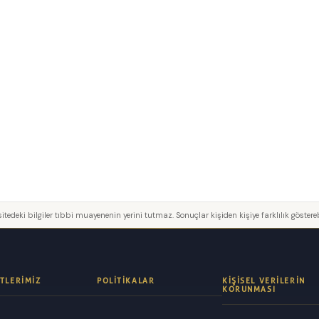
itedeki bilgiler tıbbi muayenenin yerini tutmaz. Sonuçlar kişiden kişiye farklılık göstereb
TLERIMIZ
POLITIKALAR
KIŞISEL VERILERIN
KORUNMASI