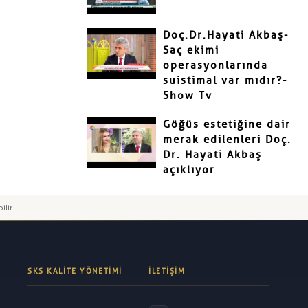
Doç.Dr.Hayati Akbaş-
Saç ekimi
operasyonlarında
suistimal var mıdır?-
Show Tv
Göğüs estetiğine dair
merak edilenleri Doç.
Dr. Hayati Akbaş
açıklıyor
ilir.
SKS KALITE YÖNETIMI
İLETIŞIM