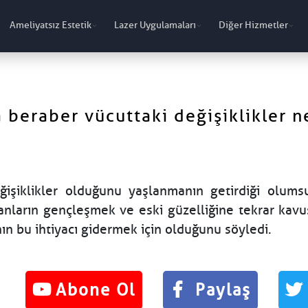
Ameliyatsız Estetik
Lazer Uygulamaları
Diğer Hizmetler
beraber vücuttaki değişiklikler n
işiklikler olduğunu yaşlanmanın getirdiği olumsu
anların gençleşmek ve eski güzelliğine tekrar kav
nın bu ihtiyacı gidermek için olduğunu söyledi.
Abone Ol
Paylaş