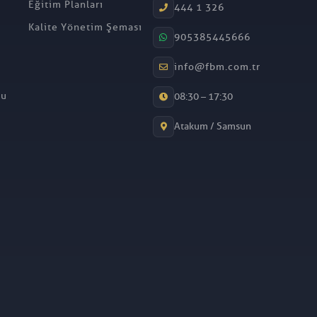
Eğitim Planları
444 1 326
Kalite Yönetim Şeması
905385445666
info@fbm.com.tr
mu
08:30 – 17:30
Atakum / Samsun