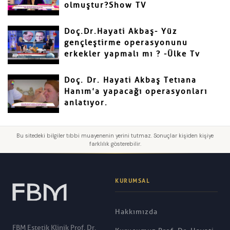
olmuştur?Show TV
Doç.Dr.Hayati Akbaş- Yüz
gençleştirme operasyonunu
erkekler yapmalı mı ? -Ülke Tv
Doç. Dr. Hayati Akbaş Tetıana
Hanım’a yapacağı operasyonları
anlatıyor.
Bu sitedeki bilgiler tıbbi muayenenin yerini tutmaz. Sonuçlar kişiden kişiye
farklılık gösterebilir.
KURUMSAL
Hakkımızda
FBM Estetik Klinik Prof. Dr.