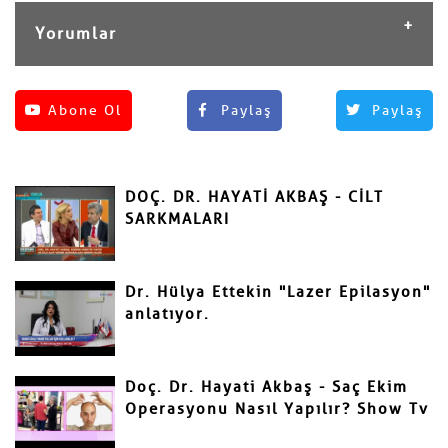
Yorumlar
Henüz yorum yapılmamış.
Abone Ol
Paylaş
Paylaş
Yorum Yap
Adınız ve Soyadınız
DOÇ. DR. HAYATİ AKBAŞ - CİLT
Mail
SARKMALARI
Dr. Hülya Ettekin "Lazer Epilasyon"
anlatıyor.
Yorumunuz
Doç. Dr. Hayati Akbaş - Saç Ekim
Operasyonu Nasıl Yapılır? Show Tv