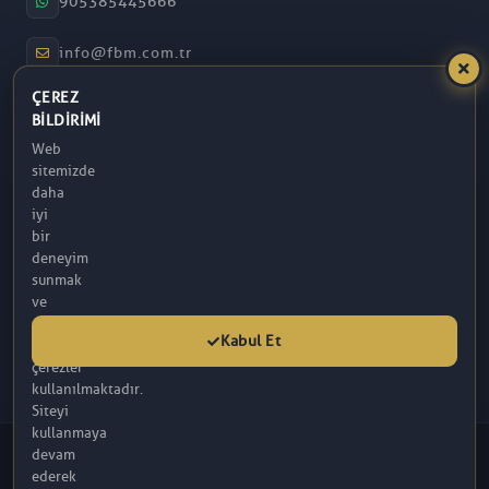
905385445666
info@fbm.com.tr
ÇEREZ
08:30 – 17:30
BILDIRIMI
Web
Atakum / Samsun
sitemizde
daha
iyi
bir
deneyim
sunmak
ve
analitik
Kabul Et
amaçlarla
çerezler
kullanılmaktadır.
Siteyi
kullanmaya
© 2026 FBM. Tüm hakları saklıdır. İçerik, FBM (R) Tarafından
devam
Sağlanmaktadır.
ederek
Bu sitede yer alan makaleler tamamen bilgilendirme amaçlı olup, tanı ve