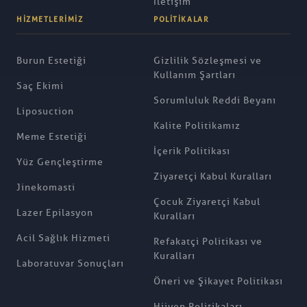
İletişim
HIZMETLERIMIZ
POLITIKALAR
Burun Estetiği
Gizlilik Sözleşmesi ve
Kullanım Şartları
Saç Ekimi
Sorumluluk Reddi Beyanı
Liposuction
Kalite Politikamız
Meme Estetiği
İçerik Politikası
Yüz Gençleştirme
Ziyaretçi Kabul Kuralları
Jinekomasti
Çocuk Ziyaretçi Kabul
Lazer Epilasyon
Kuralları
Acil Sağlık Hizmeti
Refakatçi Politikası ve
Kuralları
Laboratuvar Sonuçları
Öneri ve Şikayet Politikası
Hijyen Politikaları