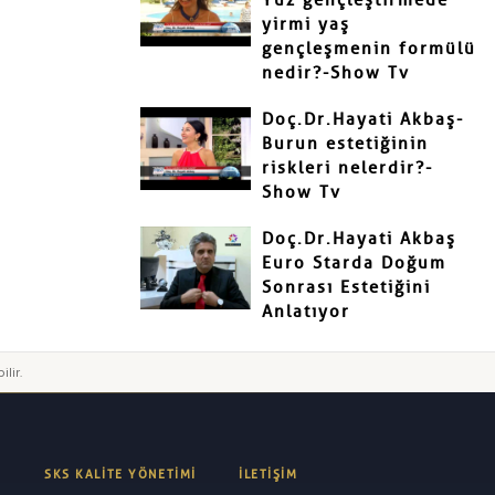
Yüz gençleştirmede
yirmi yaş
gençleşmenin formülü
nedir?-Show Tv
Doç.Dr.Hayati Akbaş-
Burun estetiğinin
riskleri nelerdir?-
Show Tv
Doç.Dr.Hayati Akbaş
Euro Starda Doğum
Sonrası Estetiğini
Anlatıyor
ilir.
SKS KALITE YÖNETIMI
İLETIŞIM