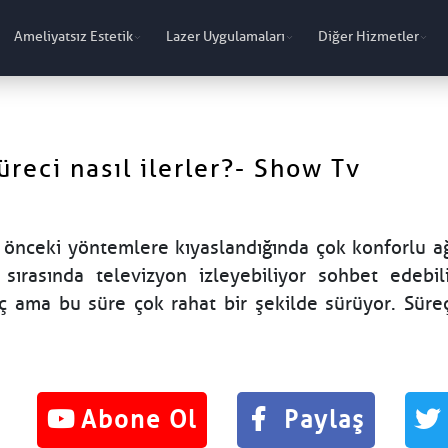
Ameliyatsız Estetik
Lazer Uygulamaları
Diğer Hizmetler
reci nasıl ilerler?- Show Tv
 önceki yöntemlere kıyaslandığında çok konforlu ağr
sırasında televizyon izleyebiliyor sohbet edebili
eç ama bu süre çok rahat bir şekilde sürüyor. Sür
Abone Ol
Paylaş