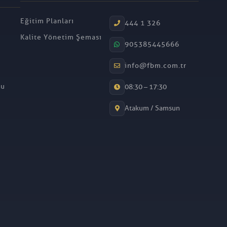
Eğitim Planları
444 1 326
Kalite Yönetim Şeması
905385445666
info@fbm.com.tr
mu
08:30 – 17:30
Atakum / Samsun