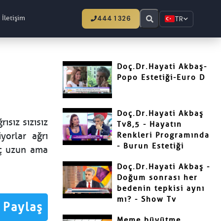
İletişim
444 1 326
TR
Doç.Dr.Hayati Akbaş-
Popo Estetiği-Euro D
Doç.Dr.Hayati Akbaş
ısız sızısız
Tv8,5 - Hayatın
yorlar ağrı
Renkleri Programında
- Burun Estetiği
eç uzun ama
Doç.Dr.Hayati Akbaş -
Doğum sonrası her
bedenin tepkisi aynı
mı? - Show Tv
Paylaş
Meme büyütme