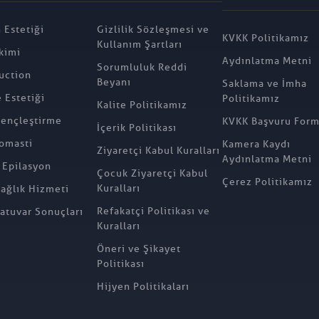
 Estetiği
Gizlilik Sözleşmesi ve
KVKK Politikamız
Kullanım Şartları
kimi
Aydınlatma Metni
Sorumluluk Reddi
uction
Beyanı
Saklama ve İmha
Estetiği
Politikamız
Kalite Politikamız
ençleştirme
KVKK Başvuru For
İçerik Politikası
omasti
Kamera Kaydı
Ziyaretçi Kabul Kuralları
Aydınlatma Metni
 Epilasyon
Çocuk Ziyaretçi Kabul
Çerez Politikamız
Kuralları
Sağlık Hizmeti
Refakatçi Politikası ve
atuvar Sonuçları
Kuralları
Öneri ve Şikayet
Politikası
Hijyen Politikaları