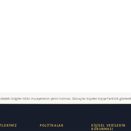
itedeki bilgiler tıbbi muayenenin yerini tutmaz. Sonuçlar kişiden kişiye farklılık göstereb
TLERIMIZ
POLITIKALAR
KIŞISEL VERILERIN
KORUNMASI