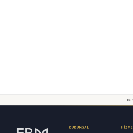
Yorumunuz
Gönder
Bu s
KURUMSAL
HIZME