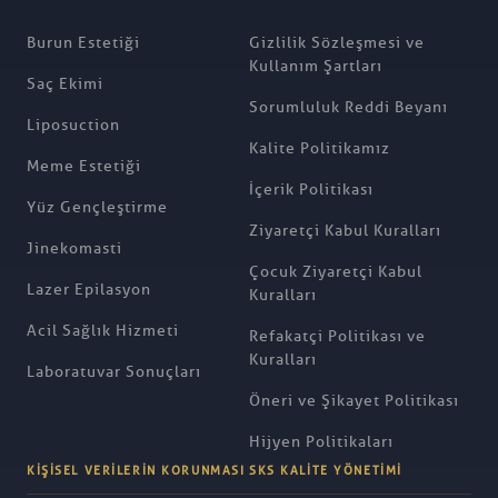
Burun Estetiği
Gizlilik Sözleşmesi ve
Kullanım Şartları
Saç Ekimi
Sorumluluk Reddi Beyanı
Liposuction
Kalite Politikamız
Meme Estetiği
İçerik Politikası
Yüz Gençleştirme
Ziyaretçi Kabul Kuralları
Jinekomasti
Çocuk Ziyaretçi Kabul
Lazer Epilasyon
Kuralları
Acil Sağlık Hizmeti
Refakatçi Politikası ve
Kuralları
Laboratuvar Sonuçları
Öneri ve Şikayet Politikası
Hijyen Politikaları
KIŞISEL VERILERIN KORUNMASI
SKS KALITE YÖNETIMI