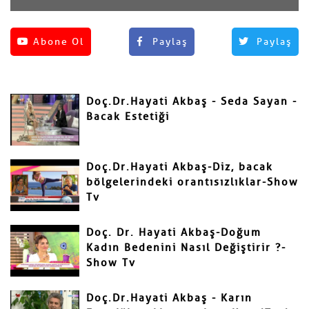
Henüz yorum yapılmamış.
Abone Ol
Paylaş
Paylaş
Yorum Yap
Adınız ve Soyadınız
Doç.Dr.Hayati Akbaş - Seda Sayan -
Mail
Bacak Estetiği
Doç.Dr.Hayati Akbaş-Diz, bacak
bölgelerindeki orantısızlıklar-Show
Tv
Yorumunuz
Doç. Dr. Hayati Akbaş-Doğum
Kadın Bedenini Nasıl Değiştirir ?-
Show Tv
Doç.Dr.Hayati Akbaş - Karın