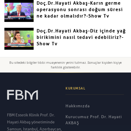
Doç.Dr.Hayati Akbaş-Karın germe
operasyonu sonrası doğum süresi
ne kadar olmalıdır?-Show Tv
Doç.Dr.Hayati Akbaş-Diz içinde yağ
birikimini nasıl tedavi edebiliriz?-
Show Tv
Bu sitedeki bilgiler tıbbi muayenenin yerini tutmaz. Sonuçlar kişiden kişiye
farklılık gösterebilir.
KURUMSAL
Hakkımızda
FBM Estetik Klinik Prof. Dr.
Kurucumuz Prof. Dr. Hayati
Hayati Akbaş yönetiminde
AKBAŞ
Samsun, Istanbul, Azerbaycan,