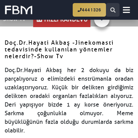
Ana Sayfa
Doç.Dr.Hayati Akbaş -Jinekomasti
444 1 326
tedavisinde kullanılan yöntemler nelerdir?-
Show Tv
HIZLI RANDEVU
Doç.Dr.Hayati Akbaş -Jinekomasti
tedavisinde kullanılan yöntemler
nelerdir?-Show Tv
Doç.Dr.Hayati Akbaş her 2 dokuyu da biz
parçalıyoruz o elimizdeki enstrümanla oradan
uzaklaştırıyoruz. Küçük bir delikten girdiğimiz
delikten oradaki organları fazlalıkları alıyoruz.
Deri yapışıyor bizde 1 ay korse öneriyoruz.
Sarkma çoğunlukla olmuyor. Meme
büyüklüğünün fazla olduğu durumlarda sarkma
olabilir.