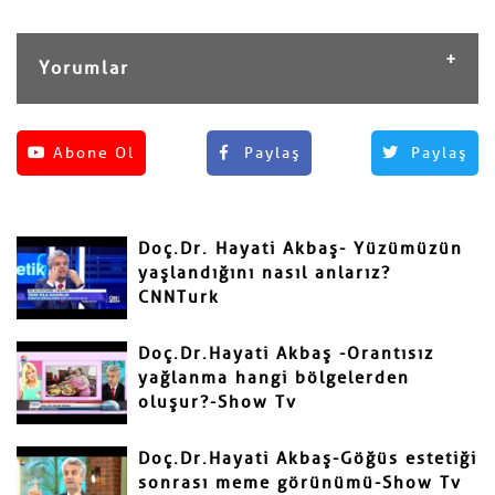
Yorumlar
Henüz yorum yapılmamış.
Abone Ol
Paylaş
Paylaş
Yorum Yap
Adınız ve Soyadınız
Doç.Dr. Hayati Akbaş- Yüzümüzün
Mail
yaşlandığını nasıl anlarız?
CNNTurk
Doç.Dr.Hayati Akbaş -Orantısız
yağlanma hangi bölgelerden
oluşur?-Show Tv
Yorumunuz
Doç.Dr.Hayati Akbaş-Göğüs estetiği
sonrası meme görünümü-Show Tv