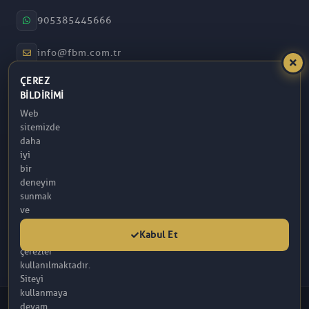
905385445666
info@fbm.com.tr
ÇEREZ
08:30 – 17:30
BILDIRIMI
Web
Atakum / Samsun
sitemizde
daha
iyi
bir
deneyim
sunmak
ve
analitik
Kabul Et
amaçlarla
çerezler
kullanılmaktadır.
Siteyi
kullanmaya
© 2026 FBM. Tüm hakları saklıdır. İçerik, FBM (R) Tarafından
devam