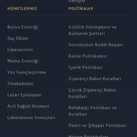
İletişim
HIZMETLERIMIZ
POLITIKALAR
Burun Estetiği
Gizlilik Sözleşmesi ve
Kullanım Şartları
Saç Ekimi
Sorumluluk Reddi Beyanı
Liposuction
Kalite Politikamız
Meme Estetiği
İçerik Politikası
Yüz Gençleştirme
Ziyaretçi Kabul Kuralları
Jinekomasti
Çocuk Ziyaretçi Kabul
Lazer Epilasyon
Kuralları
Acil Sağlık Hizmeti
Refakatçi Politikası ve
Kuralları
Laboratuvar Sonuçları
Öneri ve Şikayet Politikası
Hijyen Politikaları