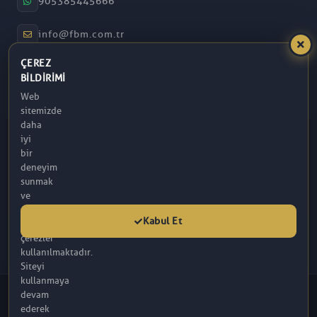
905385445666
info@fbm.com.tr
ÇEREZ
08:30 – 17:30
BILDIRIMI
Web
Atakum / Samsun
sitemizde
daha
iyi
bir
deneyim
sunmak
ve
analitik
Kabul Et
amaçlarla
çerezler
kullanılmaktadır.
Siteyi
kullanmaya
© 2026 FBM. Tüm hakları saklıdır. İçerik, FBM (R) Tarafından
devam
Sağlanmaktadır.
ederek
Bu sitede yer alan makaleler tamamen bilgilendirme amaçlı olup, tanı ve