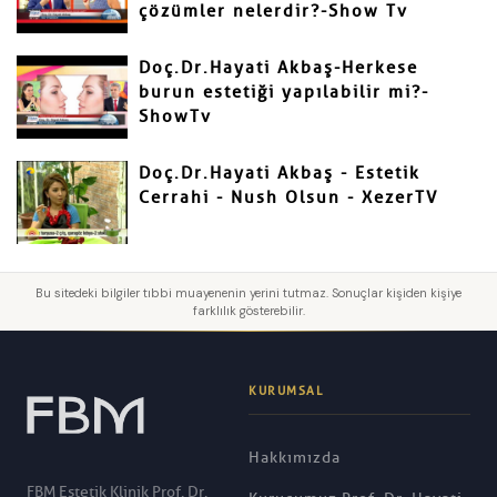
çözümler nelerdir?-Show Tv
Doç.Dr.Hayati Akbaş-Herkese
burun estetiği yapılabilir mi?-
ShowTv
Doç.Dr.Hayati Akbaş - Estetik
Cerrahi - Nush Olsun - XezerTV
Bu sitedeki bilgiler tıbbi muayenenin yerini tutmaz. Sonuçlar kişiden kişiye
farklılık gösterebilir.
KURUMSAL
Hakkımızda
FBM Estetik Klinik Prof. Dr.