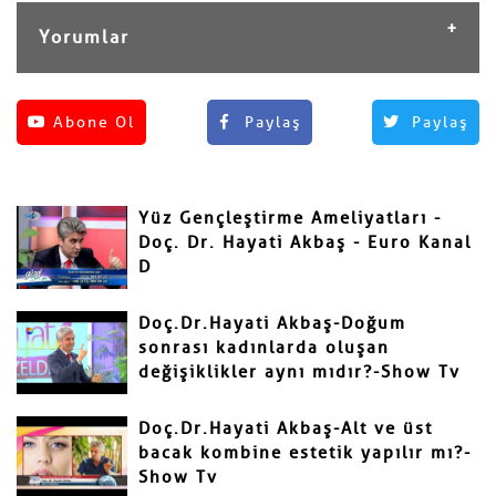
Yorumlar
Henüz yorum yapılmamış.
Abone Ol
Paylaş
Paylaş
Yorum Yap
Adınız ve Soyadınız
Yüz Gençleştirme Ameliyatları -
Mail
Doç. Dr. Hayati Akbaş - Euro Kanal
D
Doç.Dr.Hayati Akbaş-Doğum
sonrası kadınlarda oluşan
değişiklikler aynı mıdır?-Show Tv
Yorumunuz
Doç.Dr.Hayati Akbaş-Alt ve üst
bacak kombine estetik yapılır mı?-
Show Tv