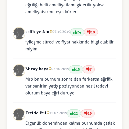
eğriliği belli amelliyatlamı giderilir yoksa
amelliyatsızmı teşekkürler
salih yetkin
07.10.2019
24
10
iyileşme süreci ve fiyat hakkında bilgi alabilir
miyim
Miray kaya
03.10.2019
15
7
Mrb bnm burnum sonra dan farkettm eğrilik
var sanirim yatiş pozisyondan nasil tedavi
olurum baya eğri duruyo
Feride Pul
15.07.2019
22
29
Ergenlik döneminden kalma burnumda çatlak