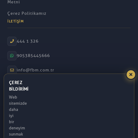
Metni
Çerez Politikamız
İLETIŞIM
444 1 326
905385445666
info@fbm.com.tr
ÇEREZ
08:30 – 17:30
BILDIRIMI
Web
Atakum / Samsun
sitemizde
daha
iyi
bir
deneyim
sunmak