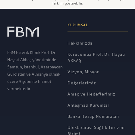
farklılık gösterebilir.
KURUMSAL
Hakkımızda
FBM Estetik Klinik Prof. Dr.
Kurucumuz Prof. Dr. Hayati
Hayati Akbaş yönetiminde
AKBAŞ
Samsun, Istanbul, Azerbaycan,
Vizyon, Misyon
Gürcistan ve Almanya olmak
üzere 5 şube ile hizmet
Değerlerimiz
vermektedir.
Amaç ve Hedeflerimiz
Anlaşmalı Kurumlar
Banka Hesap Numaraları
Uluslararası Sağlık Turizmi
Birimi