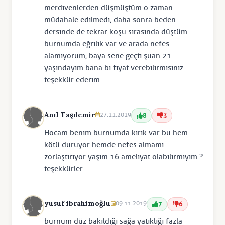
merdivenlerden düşmüştüm o zaman
müdahale edilmedi, daha sonra beden
dersinde de tekrar koşu sırasında düştüm
burnumda eğrilik var ve arada nefes
alamıyorum, baya sene geçti şuan 21
yaşındayım bana bi fiyat verebilirmisiniz
teşekkür ederim
Anıl Taşdemir
27.11.2019
8
3
Hocam benim burnumda kırık var bu hem
kötü duruyor hemde nefes almamı
zorlaştırıyor yaşım 16 ameliyat olabilirmiyim ?
teşekkürler
yusuf ibrahimoğlu
09.11.2019
7
6
burnum düz bakıldığı sağa yatıklığı fazla