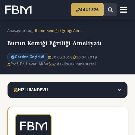
444 1 326
›
›
Anasayfa
Blog
Burun Kemiği Eğriliği Ameliyatı Nedir?
Burun Kemiği Eğriliği Ameliyatı
30.03.2019
10.04.2019
Gözden Geçirildi
Prof. Dr. Hayati AKBAŞ
7 dakika okunma süresi
HIZLI RANDEVU