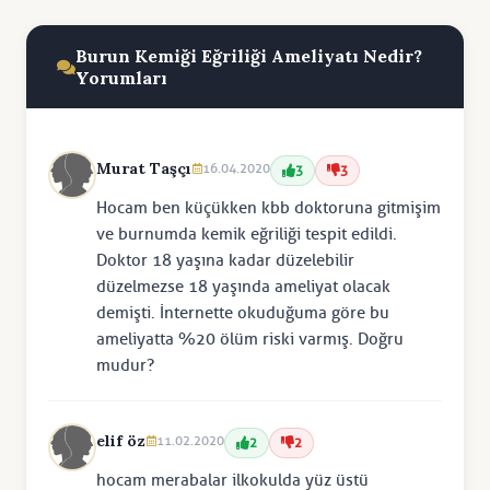
Burun Kemiği Eğriliği Ameliyatı Nedir?
Yorumları
Murat Taşçı
16.04.2020
3
3
Hocam ben küçükken kbb doktoruna gitmişim
ve burnumda kemik eğriliği tespit edildi.
Doktor 18 yaşına kadar düzelebilir
düzelmezse 18 yaşında ameliyat olacak
demişti. İnternette okuduğuma göre bu
ameliyatta %20 ölüm riski varmış. Doğru
mudur?
elif öz
11.02.2020
2
2
hocam merabalar ilkokulda yüz üstü