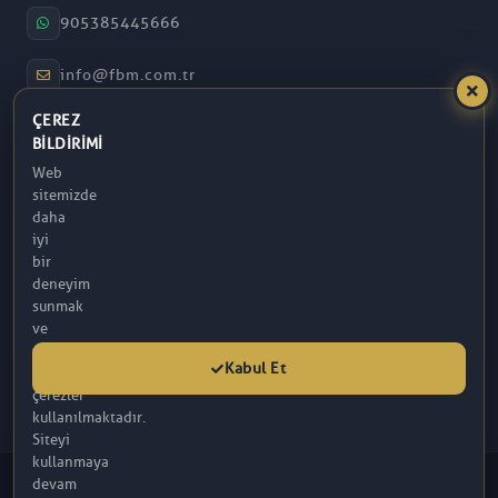
905385445666
info@fbm.com.tr
ÇEREZ
08:30 – 17:30
BILDIRIMI
Web
Atakum / Samsun
sitemizde
daha
iyi
bir
deneyim
sunmak
ve
analitik
Kabul Et
amaçlarla
çerezler
kullanılmaktadır.
Siteyi
kullanmaya
© 2026 FBM. Tüm hakları saklıdır. İçerik, FBM (R) Tarafından
devam