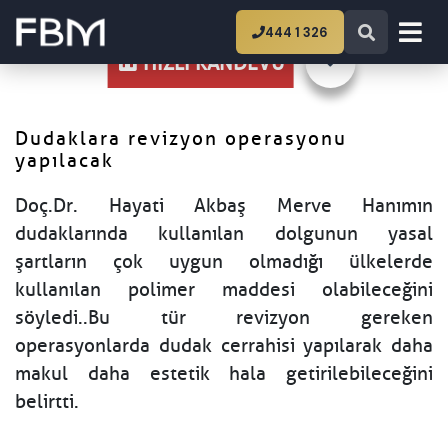
Ana Sayfa
Dudaklara revizyon operasyonu
444 1 326
yapılacak
HIZLI RANDEVU
Dudaklara revizyon operasyonu
yapılacak
Doç.Dr. Hayati Akbaş Merve Hanımın
dudaklarında kullanılan dolgunun yasal
şartların çok uygun olmadığı ülkelerde
kullanılan polimer maddesi olabileceğini
söyledi..Bu tür revizyon gereken
operasyonlarda dudak cerrahisi yapılarak daha
makul daha estetik hala getirilebileceğini
belirtti.