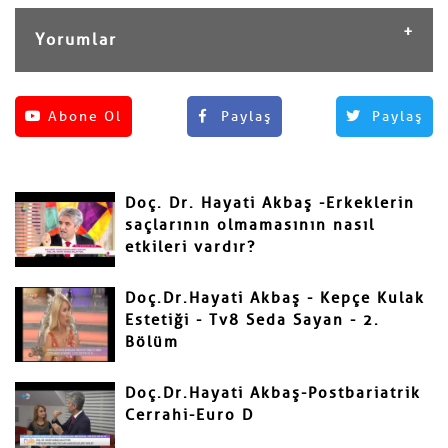
Yorumlar
Henüz yorum yapılmamış.
Abone Ol
Paylaş
Paylaş
Yorum Yap
Adınız ve Soyadınız
Doç. Dr. Hayati Akbaş -Erkeklerin
Mail
saçlarının olmamasının nasıl
etkileri vardır?
Doç.Dr.Hayati Akbaş - Kepçe Kulak
Estetiği - Tv8 Seda Sayan - 2.
Bölüm
Yorumunuz
Doç.Dr.Hayati Akbaş-Postbariatrik
Cerrahi-Euro D