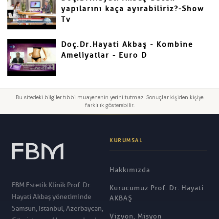
yapılarını kaça ayırabiliriz?-Show
Tv
Doç.Dr.Hayati Akbaş - Kombine
Ameliyatlar - Euro D
Bu sitedeki bilgiler tıbbi muayenenin yerini tutmaz. Sonuçlar kişiden kişiye
farklılık gösterebilir.
KURUMSAL
Hakkımızda
FBM Estetik Klinik Prof. Dr.
Kurucumuz Prof. Dr. Hayati
Hayati Akbaş yönetiminde
AKBAŞ
Samsun, Istanbul, Azerbaycan,
Vizyon, Misyon