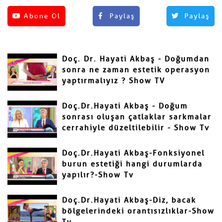
Henüz yorum yapılmamış.
Abone Ol
Paylaş
Paylaş
Yorum Yap
Adınız ve Soyadınız
Doç. Dr. Hayati Akbaş - Doğumdan
Mail
sonra ne zaman estetik operasyon
yaptırmalıyız ? Show TV
Doç.Dr.Hayati Akbaş - Doğum
sonrası oluşan çatlaklar sarkmalar
cerrahiyle düzeltilebilir - Show Tv
Yorumunuz
Doç.Dr.Hayati Akbaş-Fonksiyonel
burun estetiği hangi durumlarda
yapılır?-Show Tv
Doç.Dr.Hayati Akbaş-Diz, bacak
bölgelerindeki orantısızlıklar-Show