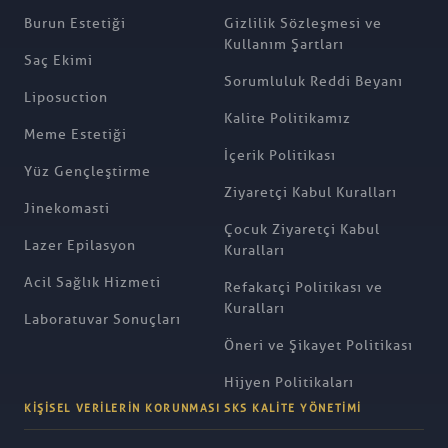
Burun Estetiği
Gizlilik Sözleşmesi ve
Kullanım Şartları
Saç Ekimi
Sorumluluk Reddi Beyanı
Liposuction
Kalite Politikamız
Meme Estetiği
İçerik Politikası
Yüz Gençleştirme
Ziyaretçi Kabul Kuralları
Jinekomasti
Çocuk Ziyaretçi Kabul
Lazer Epilasyon
Kuralları
Acil Sağlık Hizmeti
Refakatçi Politikası ve
Kuralları
Laboratuvar Sonuçları
Öneri ve Şikayet Politikası
Hijyen Politikaları
KIŞISEL VERILERIN KORUNMASI
SKS KALITE YÖNETIMI