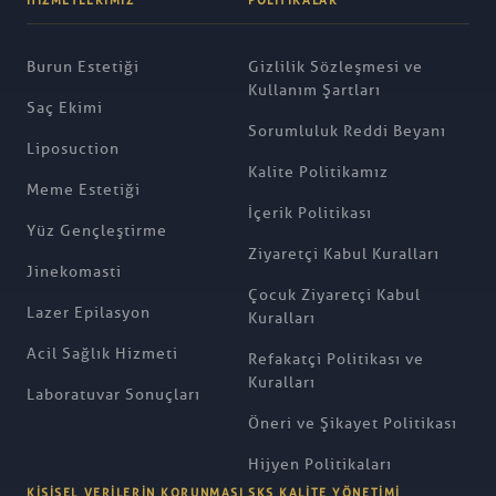
HIZMETLERIMIZ
POLITIKALAR
Burun Estetiği
Gizlilik Sözleşmesi ve
Kullanım Şartları
Saç Ekimi
Sorumluluk Reddi Beyanı
Liposuction
Kalite Politikamız
Meme Estetiği
İçerik Politikası
Yüz Gençleştirme
Ziyaretçi Kabul Kuralları
Jinekomasti
Çocuk Ziyaretçi Kabul
Lazer Epilasyon
Kuralları
Acil Sağlık Hizmeti
Refakatçi Politikası ve
Kuralları
Laboratuvar Sonuçları
Öneri ve Şikayet Politikası
Hijyen Politikaları
KIŞISEL VERILERIN KORUNMASI
SKS KALITE YÖNETIMI