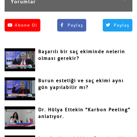
Yorumlar
Henüz yorum yapılmamış.
Abone Ol
Paylaş
Paylaş
Yorum Yap
Adınız ve Soyadınız
Başarılı bir saç ekiminde nelerin
Mail
olması gerekir?
Burun estetiği ve saç ekimi aynı
gün yapılabilir mı?
Yorumunuz
Dr. Hülya Ettekin "Karbon Peeling"
anlatıyor.