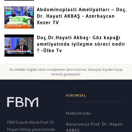
Abdominoplasti Ameliyatları – Doç.
Dr. Hayati AKBAŞ - Azerbaycan
Xezer TV
Doç.Dr.Hayati Akbaş- Göz kapağı
ameliyatında iyileşme süreci nedir
? -Ülke Tv
Bu sitedeki bilgiler tıbbi muayenenin yerini tutmaz. Sonuçlar kişiden kişiye
farklılık gösterebilir.
KURUMSAL
Hakkımızda
FBM Estetik Klinik Prof. Dr.
Kurucumuz Prof. Dr. Hayati
Hayati Akbaş yönetiminde
AKBAŞ