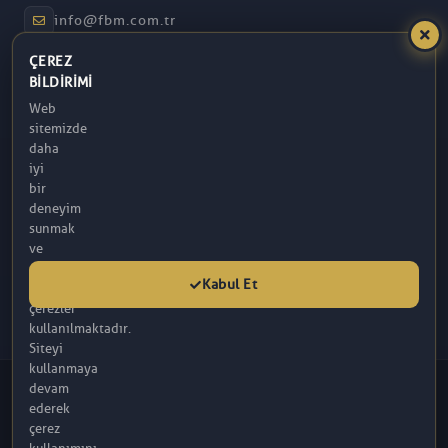
info@fbm.com.tr
ÇEREZ
08:30 – 17:30
BILDIRIMI
Web
Atakum / Samsun
sitemizde
daha
iyi
bir
deneyim
sunmak
ve
analitik
Kabul Et
amaçlarla
çerezler
kullanılmaktadır.
Siteyi
kullanmaya
© 2026 FBM. Tüm hakları saklıdır. İçerik, FBM (R) Tarafından
devam
Sağlanmaktadır.
ederek
Bu sitede yer alan makaleler tamamen bilgilendirme amaçlı olup, tanı ve
çerez
tedavi amacıyla kullanılmamalıdır.