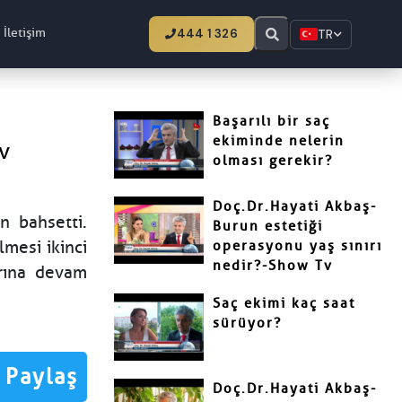
İletişim
444 1 326
TR
Başarılı bir saç
ekiminde nelerin
v
olması gerekir?
Doç.Dr.Hayati Akbaş-
n bahsetti.
Burun estetiği
lmesi ikinci
operasyonu yaş sınırı
nedir?-Show Tv
arına devam
Saç ekimi kaç saat
sürüyor?
Paylaş
Doç.Dr.Hayati Akbaş-