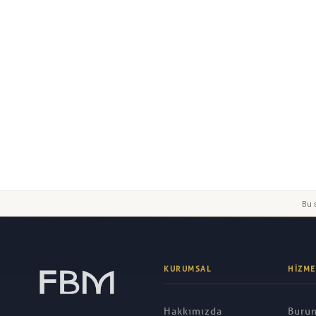
Yorumunuz
Gönder
Bu s
KURUMSAL
HIZME
Hakkımızda
Burun