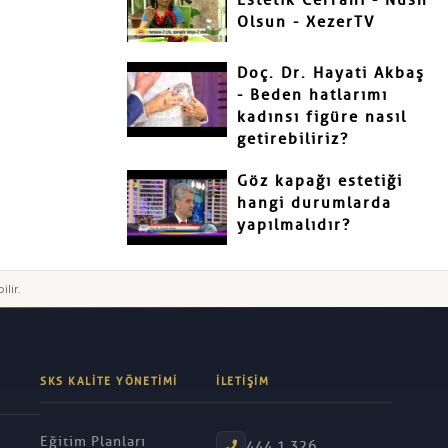
Estetik Cerrahi - Nush
Olsun - XezerTV
Doç. Dr. Hayati Akbaş
- Beden hatlarımı
kadınsı figüre nasıl
getirebiliriz?
Göz kapağı estetiği
hangi durumlarda
yapılmalıdır?
ilir.
SKS KALITE YÖNETIMI
İLETIŞIM
Eğitim Planları
444 1 326