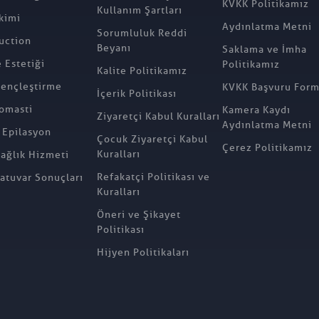
KVKK Politikamız
Kullanım Şartları
kimi
Aydınlatma Metni
Sorumluluk Reddi
uction
Beyanı
Saklama ve İmha
Estetiği
Politikamız
Kalite Politikamız
ençleştirme
KVKK Başvuru For
İçerik Politikası
omasti
Kamera Kaydı
Ziyaretçi Kabul Kuralları
Aydınlatma Metni
 Epilasyon
Çocuk Ziyaretçi Kabul
Çerez Politikamız
Kuralları
Sağlık Hizmeti
Refakatçi Politikası ve
atuvar Sonuçları
Kuralları
Öneri ve Şikayet
Politikası
Hijyen Politikaları