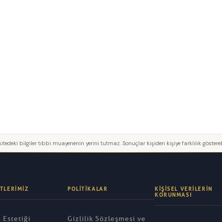
itedeki bilgiler tıbbi muayenenin yerini tutmaz. Sonuçlar kişiden kişiye farklılık göstereb
TLERIMIZ
POLITIKALAR
KIŞISEL VERILERIN
KORUNMASI
 Estetiği
Gizlilik Sözleşmesi ve