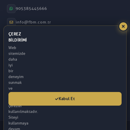
905385445666
info@fbm.com.tr
ÇEREZ
08:30 – 17:30
BILDIRIMI
Web
Atakum / Samsun
sitemizde
daha
iyi
bir
deneyim
sunmak
ve
analitik
Kabul Et
amaçlarla
çerezler
kullanılmaktadır.
Siteyi
kullanmaya
© 2026 FBM. Tüm hakları saklıdır. İçerik, FBM (R) Tarafından
devam