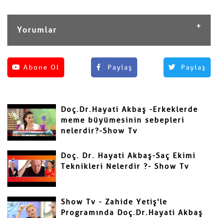
Yorumlar
Henüz yorum yapılmamış.
Abone Ol
Paylaş
Paylaş
Yorum Yap
Adınız ve Soyadınız
Doç.Dr.Hayati Akbaş -Erkeklerde
Mail
meme büyümesinin sebepleri
nelerdir?-Show Tv
Doç. Dr. Hayati Akbaş-Saç Ekimi
Teknikleri Nelerdir ?- Show Tv
Yorumunuz
Show Tv - Zahide Yetiş'le
Programında Doç.Dr.Hayati Akbaş