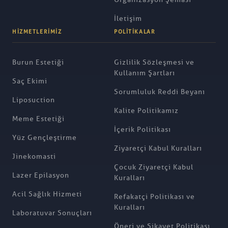
İletişim
HIZMETLERIMIZ
POLITIKALAR
Burun Estetiği
Gizlilik Sözleşmesi ve
Kullanım Şartları
Saç Ekimi
Sorumluluk Reddi Beyanı
Liposuction
Kalite Politikamız
Meme Estetiği
İçerik Politikası
Yüz Gençleştirme
Ziyaretçi Kabul Kuralları
Jinekomasti
Çocuk Ziyaretçi Kabul
Lazer Epilasyon
Kuralları
Acil Sağlık Hizmeti
Refakatçi Politikası ve
Kuralları
Laboratuvar Sonuçları
Öneri ve Şikayet Politikası