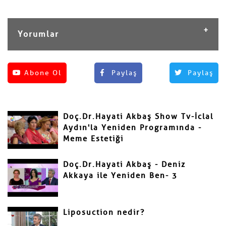
Yorumlar
Henüz yorum yapılmamış.
Abone Ol
Paylaş
Paylaş
Yorum Yap
Adınız ve Soyadınız
Doç.Dr.Hayati Akbaş Show Tv-İclal
Mail
Aydın'la Yeniden Programında -
Meme Estetiği
Doç.Dr.Hayati Akbaş - Deniz
Akkaya ile Yeniden Ben- 3
Yorumunuz
Liposuction nedir?