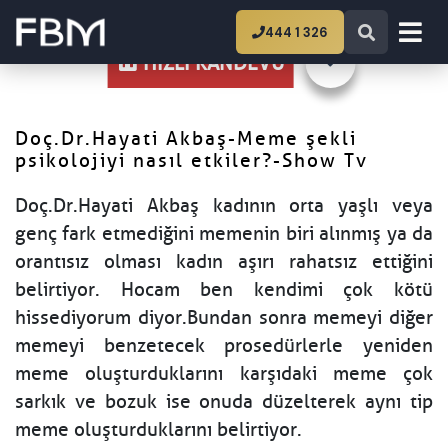
Ana Sayfa
Doç.Dr.Hayati Akbaş-Meme şekli
444 1 326
psikolojiyi nasıl etkiler?-Show Tv
HIZLI RANDEVU
Doç.Dr.Hayati Akbaş-Meme şekli
psikolojiyi nasıl etkiler?-Show Tv
Doç.Dr.Hayati Akbaş kadının orta yaşlı veya
genç fark etmediğini memenin biri alınmış ya da
orantısız olması kadın aşırı rahatsız ettiğini
belirtiyor. Hocam ben kendimi çok kötü
hissediyorum diyor.Bundan sonra memeyi diğer
memeyi benzetecek prosedürlerle yeniden
meme oluşturduklarını karşıdaki meme çok
sarkık ve bozuk ise onuda düzelterek aynı tip
meme oluşturduklarını belirtiyor.