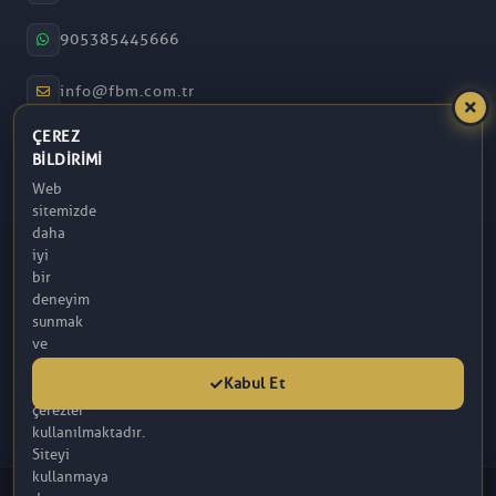
905385445666
info@fbm.com.tr
ÇEREZ
08:30 – 17:30
BILDIRIMI
Web
Atakum / Samsun
sitemizde
daha
iyi
bir
deneyim
sunmak
ve
analitik
Kabul Et
amaçlarla
çerezler
kullanılmaktadır.
Siteyi
kullanmaya
© 2026 FBM. Tüm hakları saklıdır. İçerik, FBM (R) Tarafından