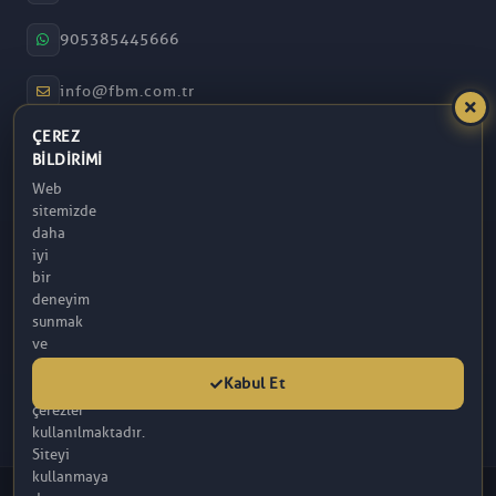
905385445666
info@fbm.com.tr
ÇEREZ
08:30 – 17:30
BILDIRIMI
Web
Atakum / Samsun
sitemizde
daha
iyi
bir
deneyim
sunmak
ve
analitik
Kabul Et
amaçlarla
çerezler
kullanılmaktadır.
Siteyi
kullanmaya
© 2026 FBM. Tüm hakları saklıdır. İçerik, FBM (R) Tarafından