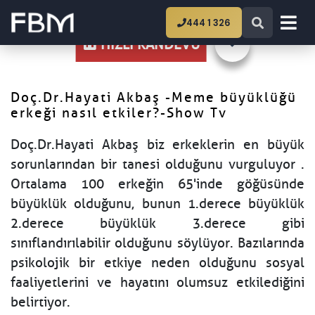
Ana Sayfa
Doç.Dr.Hayati Akbaş -Meme
444 1 326
büyüklüğü erkeği nasıl etkiler?-Show Tv
HIZLI RANDEVU
Doç.Dr.Hayati Akbaş -Meme büyüklüğü
erkeği nasıl etkiler?-Show Tv
Doç.Dr.Hayati Akbaş biz erkeklerin en büyük
sorunlarından bir tanesi olduğunu vurguluyor .
Ortalama 100 erkeğin 65'inde göğüsünde
büyüklük olduğunu, bunun 1.derece büyüklük
2.derece büyüklük 3.derece gibi
sınıflandırılabilir olduğunu söylüyor. Bazılarında
psikolojik bir etkiye neden olduğunu sosyal
faaliyetlerini ve hayatını olumsuz etkilediğini
belirtiyor.