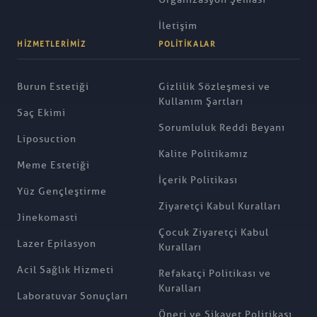
İletişim
HIZMETLERIMIZ
POLITIKALAR
Burun Estetiği
Gizlilik Sözleşmesi ve
Kullanım Şartları
Saç Ekimi
Sorumluluk Reddi Beyanı
Liposuction
Kalite Politikamız
Meme Estetiği
İçerik Politikası
Yüz Gençleştirme
Ziyaretçi Kabul Kuralları
Jinekomasti
Çocuk Ziyaretçi Kabul
Lazer Epilasyon
Kuralları
Acil Sağlık Hizmeti
Refakatçi Politikası ve
Kuralları
Laboratuvar Sonuçları
Öneri ve Şikayet Politikası