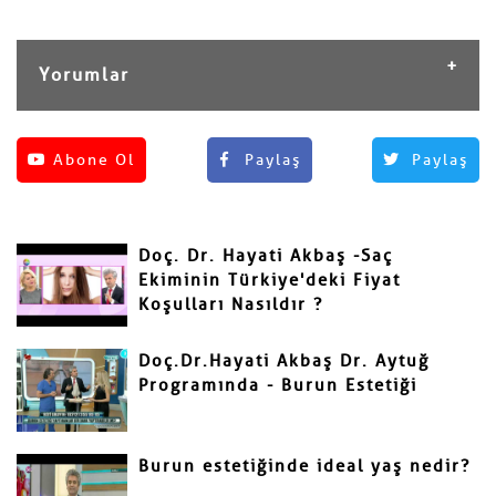
Yorumlar
Henüz yorum yapılmamış.
Abone Ol
Paylaş
Paylaş
Yorum Yap
Adınız ve Soyadınız
Doç. Dr. Hayati Akbaş -Saç
Mail
Ekiminin Türkiye'deki Fiyat
Koşulları Nasıldır ?
Doç.Dr.Hayati Akbaş Dr. Aytuğ
Programında - Burun Estetiği
Yorumunuz
Burun estetiğinde ideal yaş nedir?