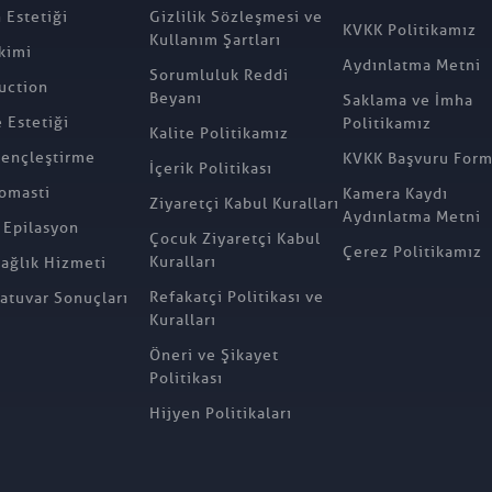
 Estetiği
Gizlilik Sözleşmesi ve
KVKK Politikamız
Kullanım Şartları
kimi
Aydınlatma Metni
Sorumluluk Reddi
uction
Beyanı
Saklama ve İmha
Estetiği
Politikamız
Kalite Politikamız
ençleştirme
KVKK Başvuru For
İçerik Politikası
omasti
Kamera Kaydı
Ziyaretçi Kabul Kuralları
Aydınlatma Metni
 Epilasyon
Çocuk Ziyaretçi Kabul
Çerez Politikamız
Kuralları
Sağlık Hizmeti
Refakatçi Politikası ve
atuvar Sonuçları
Kuralları
Öneri ve Şikayet
Politikası
Hijyen Politikaları