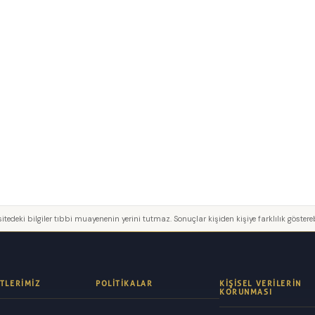
itedeki bilgiler tıbbi muayenenin yerini tutmaz. Sonuçlar kişiden kişiye farklılık göstereb
TLERIMIZ
POLITIKALAR
KIŞISEL VERILERIN
KORUNMASI