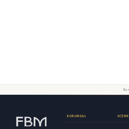
Gönder
Bu s
KURUMSAL
HIZME