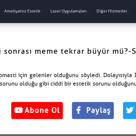
Ameliyatsız Estetik
Lazer Uygulamaları
Diğer Hizmetler
i sonrası meme tekrar büyür mü?-
masti için gelenler olduğunu söyledi. Dolayısıyla 
sorunu olduğu gibi ciddi bir estetik sorunu olduğunu
Abone Ol
Paylaş