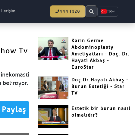
İletişim
444 1 326
TR
Karın Germe
Abdominoplasty
Show Tv
Ameliyatları - Doç. Dr.
Hayati Akbaş -
EuroStar
Jinekomasti
Doç.Dr.Hayati Akbaş -
 belirtiyor.
Burun Estetiği - Star
TV
Paylaş
Estetik bir burun nasıl
olmalıdır?