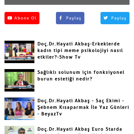
Henüz yorum yapılmamış.
Abone Ol
Paylaş
Paylaş
Yorum Yap
Adınız ve Soyadınız
Doç.Dr.Hayati Akbaş-Erkeklerde
Mail
kadın tipi meme psikolojiyi nasıl
etkiler?-Show Tv
Sağlıklı solunum için fonksiyonel
burun estetiği nedir?
Yorumunuz
Doç.Dr.Hayati Akbaş - Saç Ekimi -
Şebnem Kısaparmak İle Yaz Günleri
- BeyazTv
Doç.Dr.Hayati Akbaş Euro Starda