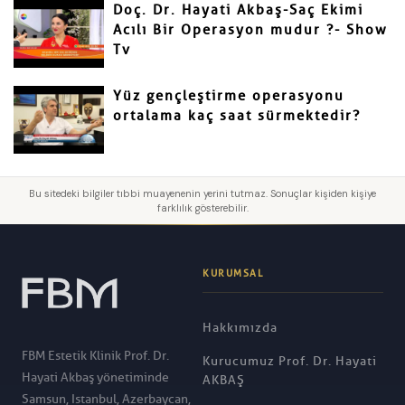
Doç. Dr. Hayati Akbaş-Saç Ekimi
Acılı Bir Operasyon mudur ?- Show
Tv
Yüz gençleştirme operasyonu
ortalama kaç saat sürmektedir?
Bu sitedeki bilgiler tıbbi muayenenin yerini tutmaz. Sonuçlar kişiden kişiye
farklılık gösterebilir.
KURUMSAL
Hakkımızda
FBM Estetik Klinik Prof. Dr.
Kurucumuz Prof. Dr. Hayati
Hayati Akbaş yönetiminde
AKBAŞ
Samsun, Istanbul, Azerbaycan,