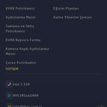
KVKK Politikamız
Eğitim Planları
Aydınlatma Metni
Kalite Yönetim Şeması
Saklama ve İmha
Politikamız
KVKK Başvuru Formu
Kamera Kaydı Aydınlatma
Metni
Çerez Politikamız
İLETIŞIM
444 1 326
905385445666
info@fbm.com.tr