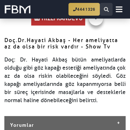
Ana Sayfa
Doç.Dr.Hayati Akbaş - Her
444 1 326
ameliyatta az da olsa bir risk vardır - Show Tv
HIZLI RANDEVU
Doç.Dr.Hayati Akbaş - Her ameliyatta
az da olsa bir risk vardır - Show Tv
Doç: Dr. Hayati Akbaş bütün ameliyatlarda
olduğu gibi göz kapağı estetiği ameliyatında çok
az da olsa riskin olabileceğini söyledi. Göz
kapağı ameliyatlarında göz kapanmıyorsa belli
bir süreç içerisinde masajlarla ve desteklerle
normal haline dönebileceğini belirtti.
Yorumlar