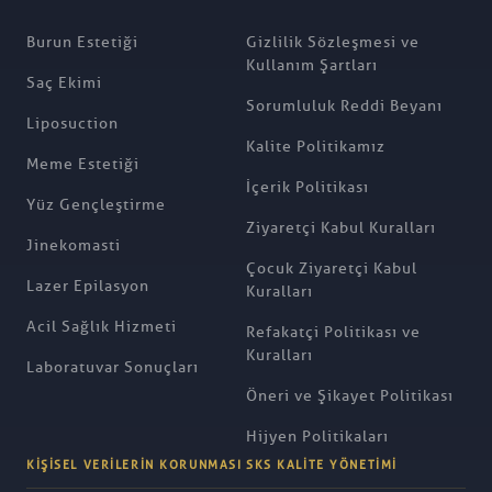
Burun Estetiği
Gizlilik Sözleşmesi ve
Kullanım Şartları
Saç Ekimi
Sorumluluk Reddi Beyanı
Liposuction
Kalite Politikamız
Meme Estetiği
İçerik Politikası
Yüz Gençleştirme
Ziyaretçi Kabul Kuralları
Jinekomasti
Çocuk Ziyaretçi Kabul
Lazer Epilasyon
Kuralları
Acil Sağlık Hizmeti
Refakatçi Politikası ve
Kuralları
Laboratuvar Sonuçları
Öneri ve Şikayet Politikası
Hijyen Politikaları
KIŞISEL VERILERIN KORUNMASI
SKS KALITE YÖNETIMI