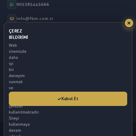
905385445666
info@fbm.com.tr
ÇEREZ
08:30 – 17:30
BILDIRIMI
Web
Atakum / Samsun
sitemizde
daha
iyi
bir
deneyim
sunmak
ve
analitik
Kabul Et
amaçlarla
çerezler
kullanılmaktadır.
Siteyi
kullanmaya
© 2026 FBM. Tüm hakları saklıdır. İçerik, FBM (R) Tarafından
devam
Sağlanmaktadır.