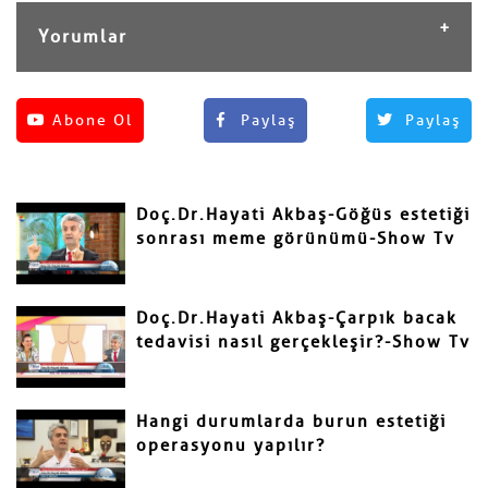
Yorumlar
Henüz yorum yapılmamış.
Abone Ol
Paylaş
Paylaş
Yorum Yap
Adınız ve Soyadınız
Doç.Dr.Hayati Akbaş-Göğüs estetiği
Mail
sonrası meme görünümü-Show Tv
Doç.Dr.Hayati Akbaş-Çarpık bacak
tedavisi nasıl gerçekleşir?-Show Tv
Yorumunuz
Hangi durumlarda burun estetiği
operasyonu yapılır?