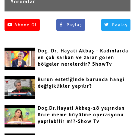
Yorumlar
Henüz yorum yapılmamış.
Abone Ol
Paylaş
Paylaş
Yorum Yap
Adınız ve Soyadınız
Doç. Dr. Hayati Akbaş - Kadınlarda
Mail
en çok sarkan ve zarar gören
bölgeler nerelerdir? ShowTv
Burun estetiğinde burunda hangi
değişiklikler yapılır?
Yorumunuz
Doç.Dr.Hayati Akbaş-18 yaşından
önce meme büyütme operasyonu
yapılabilir mi?-Show Tv