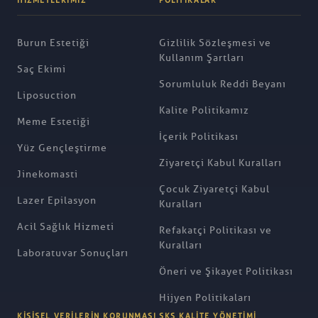
HIZMETLERIMIZ
POLITIKALAR
Burun Estetiği
Gizlilik Sözleşmesi ve
Kullanım Şartları
Saç Ekimi
Sorumluluk Reddi Beyanı
Liposuction
Kalite Politikamız
Meme Estetiği
İçerik Politikası
Yüz Gençleştirme
Ziyaretçi Kabul Kuralları
Jinekomasti
Çocuk Ziyaretçi Kabul
Lazer Epilasyon
Kuralları
Acil Sağlık Hizmeti
Refakatçi Politikası ve
Kuralları
Laboratuvar Sonuçları
Öneri ve Şikayet Politikası
Hijyen Politikaları
KIŞISEL VERILERIN KORUNMASI
SKS KALITE YÖNETIMI