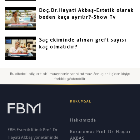
Doç.Dr.Hayati Akbaş-Estetik olarak
beden kaça ayrılır?-Show Tv
Saç ekiminde alınan greft sayısı
kaç olmalıdır?
Bu sitedeki bilgiler tıbbi muayenenin yerini tutmaz. Sonuçlar kişiden kişiye
farklılık gösterebilir.
KURUMSAL
Hakkımızda
FBM Estetik Klinik Prof. Dr.
Kurucumuz Prof. Dr. Hayati
Hayati Akbaş yönetiminde
AKBAŞ