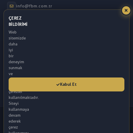
info@fbm.com.tr
ÇEREZ
08:30 – 17:30
BILDIRIMI
Web
Atakum / Samsun
sitemizde
daha
iyi
bir
deneyim
sunmak
ve
analitik
Kabul Et
amaçlarla
çerezler
kullanılmaktadır.
Siteyi
kullanmaya
© 2026 FBM. Tüm hakları saklıdır. İçerik, FBM (R) Tarafından
devam
Sağlanmaktadır.
ederek
Bu sitede yer alan makaleler tamamen bilgilendirme amaçlı olup, tanı ve
çerez
tedavi amacıyla kullanılmamalıdır.