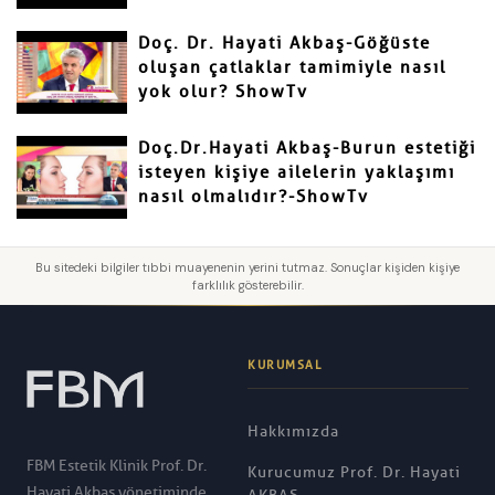
Doç. Dr. Hayati Akbaş-Göğüste
oluşan çatlaklar tamimiyle nasıl
yok olur? ShowTv
Doç.Dr.Hayati Akbaş-Burun estetiği
isteyen kişiye ailelerin yaklaşımı
nasıl olmalıdır?-ShowTv
Bu sitedeki bilgiler tıbbi muayenenin yerini tutmaz. Sonuçlar kişiden kişiye
farklılık gösterebilir.
KURUMSAL
Hakkımızda
FBM Estetik Klinik Prof. Dr.
Kurucumuz Prof. Dr. Hayati
Hayati Akbaş yönetiminde