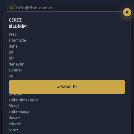
info@fbm.com.tr
ÇEREZ
08:30 – 17:30
BILDIRIMI
Web
Atakum / Samsun
sitemizde
daha
iyi
bir
deneyim
sunmak
ve
analitik
Kabul Et
amaçlarla
çerezler
kullanılmaktadır.
Siteyi
kullanmaya
© 2026 FBM. Tüm hakları saklıdır. İçerik, FBM (R) Tarafından
devam
Sağlanmaktadır.
ederek
Bu sitede yer alan makaleler tamamen bilgilendirme amaçlı olup, tanı ve
çerez
tedavi amacıyla kullanılmamalıdır.