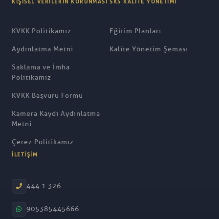
KIŞISEL VERILERIN KORUNMASI
SKS KALITE YÖNETIMI
KVKK Politikamız
Eğitim Planları
Aydınlatma Metni
Kalite Yönetim Şeması
Saklama ve İmha
Politikamız
KVKK Başvuru Formu
Kamera Kaydı Aydınlatma
Metni
Çerez Politikamız
İLETIŞIM
444 1 326
905385445666