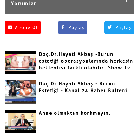
Yorumlar
Henüz yorum yapılmamış.
Abone Ol
Paylaş
Paylaş
Yorum Yap
Adınız ve Soyadınız
Doç.Dr.Hayati Akbaş -Burun
Mail
estetiği operasyonlarında herkesin
beklentisi farklı olabilir- Show Tv
Doç.Dr.Hayati Akbaş - Burun
Estetiği - Kanal 24 Haber Bülteni
Yorumunuz
Anne olmaktan korkmayın.