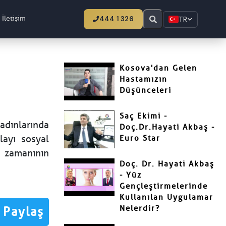
İletişim
444 1 326
TR
Kosova'dan Gelen
Hastamızın
Düşünceleri
Saç Ekimi -
adınlarında
Doç.Dr.Hayati Akbaş -
layı sosyal
Euro Star
n zamanının
Doç. Dr. Hayati Akbaş
- Yüz
Gençleştirmelerinde
Kullanılan Uygulamar
Nelerdir?
Paylaş