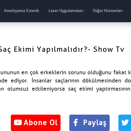
Ameliyatsız Estetik
Lazer Uygulamaları
Diğer Hizmetler
Saç Ekimi Yapılmalıdır?- Show Tv
orununun en çok erkeklerin sorunu olduğunu fakat k
de ediyor. İnsanlar saçlarının dökülmesinden do
an olumsuz etkileniyorsa saç ekimi yaptırmasını
Abone Ol
Paylaş