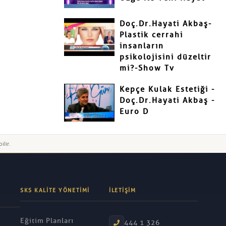
Doç.Dr.Hayati Akbaş-
Plastik cerrahi
insanların
psikolojisini düzeltir
mi?-Show Tv
Kepçe Kulak Estetiği -
Doç.Dr.Hayati Akbaş -
Euro D
ilir.
SKS KALITE YÖNETIMI
İLETIŞIM
Eğitim Planları
444 1 326