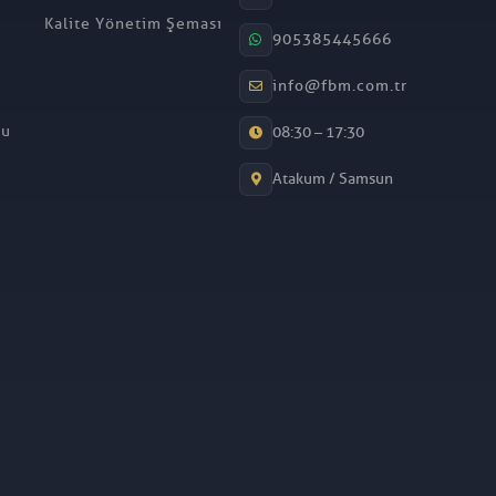
Kalite Yönetim Şeması
905385445666
info@fbm.com.tr
mu
08:30 – 17:30
Atakum / Samsun