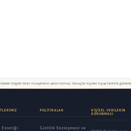
itedeki bilgiler tıbbi muayenenin yerini tutmaz. Sonuçlar kişiden kişiye farklılık göstereb
TLERIMIZ
POLITIKALAR
KIŞISEL VERILERIN
KORUNMASI
 Estetiği
Gizlilik Sözleşmesi ve