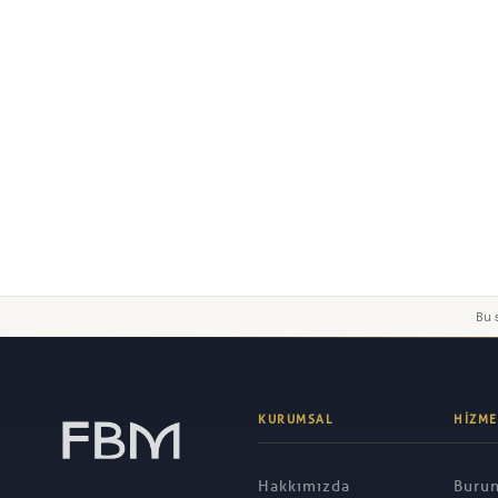
Yorumunuz
Gönder
Bu s
KURUMSAL
HIZME
Hakkımızda
Burun