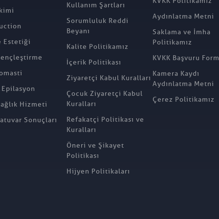
KVKK Politikamız
Kullanım Şartları
kimi
Aydınlatma Metni
Sorumluluk Reddi
uction
Beyanı
Saklama ve İmha
Estetiği
Politikamız
Kalite Politikamız
ençleştirme
KVKK Başvuru For
İçerik Politikası
omasti
Kamera Kaydı
Ziyaretçi Kabul Kuralları
Aydınlatma Metni
 Epilasyon
Çocuk Ziyaretçi Kabul
Çerez Politikamız
Kuralları
Sağlık Hizmeti
Refakatçi Politikası ve
atuvar Sonuçları
Kuralları
Öneri ve Şikayet
Politikası
Hijyen Politikaları