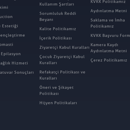
KVKK Politikamız
Kullanım Şartları
kimi
Aydınlatma Metni
Sorumluluk Reddi
uction
Beyanı
Saklama ve İmha
Estetiği
Politikamız
Kalite Politikamız
ençleştirme
KVKK Başvuru For
İçerik Politikası
omasti
Kamera Kaydı
Ziyaretçi Kabul Kuralları
Aydınlatma Metni
 Epilasyon
Çocuk Ziyaretçi Kabul
Çerez Politikamız
Kuralları
Sağlık Hizmeti
Refakatçi Politikası ve
atuvar Sonuçları
Kuralları
Öneri ve Şikayet
Politikası
Hijyen Politikaları