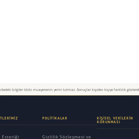
itedeki bilgiler tıbbi muayenenin yerini tutmaz. Sonuçlar kişiden kişiye farklılık göstereb
TLERIMIZ
POLITIKALAR
KIŞISEL VERILERIN
KORUNMASI
 Estetiği
Gizlilik Sözleşmesi ve