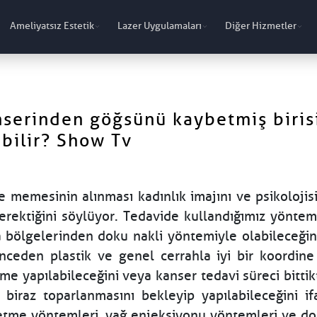
Ameliyatsız Estetik
Lazer Uygulamaları
Diğer Hizmetler
nserinden göğsünü kaybetmiş biris
bilir? Show Tv
e memesinin alınması kadınlık imajını ve psikolojis
rektiğini söylüyor. Tedavide kullandığımız yöntemle
 bölgelerinden doku nakli yöntemiyle olabileceğini 
nceden plastik ve genel cerrahla iyi bir koordine
me yapılabileceğini veya kanser tedavi süreci bitti
biraz toparlanmasını bekleyip yapılabileceğini if
etme yöntemleri, yağ enjeksiyonu yöntemleri ve dok