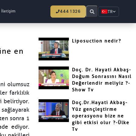
İletişim
444 1 326
TR
Liposuction nedir?
ine en
Doç. Dr. Hayati Akbaş-
Doğum Sonrasını Nasıl
Değerlendir meliyiz ?-
ini olumsuz
Show Tv
r farklılık
belirtiyor.
Doç.Dr.Hayati Akbaş-
 sağlayarak
Yüz gençleştirme
operasyonu bize ne
kten sonra 1
gibi etkisi olur ?-Ülke
ade ediyor.
Tv
u nakilleri