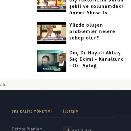
Dış faktörlerin burun
şekli ve solunumdaki
önemi-Show Tv
Yüzde oluşan
problemler nelere
sebep olur?
Doç.Dr.Hayati Akbaş -
Saç Ekimi - Kanaltürk
- Dr. Aytuğ
ilir.
SKS KALITE YÖNETIMI
İLETIŞIM
Eğitim Planları
444 1 326