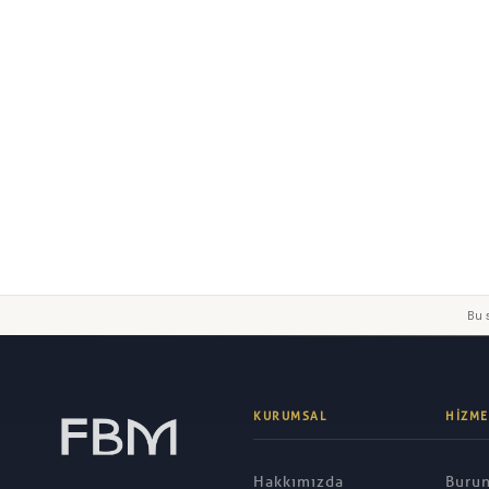
Yorumunuz
Bu s
Gönder
KURUMSAL
HIZME
Hakkımızda
Burun