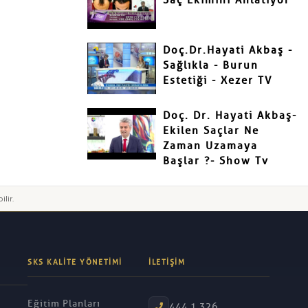
Saç Ekimini Anlatıyor
Doç.Dr.Hayati Akbaş -
Sağlıkla - Burun
Estetiği - Xezer TV
Doç. Dr. Hayati Akbaş-
Ekilen Saçlar Ne
Zaman Uzamaya
Başlar ?- Show Tv
ilir.
SKS KALITE YÖNETIMI
İLETIŞIM
Eğitim Planları
444 1 326