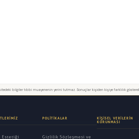
itedeki bilgiler tıbbi muayenenin yerini tutmaz. Sonuçlar kişiden kişiye farklılık göstereb
TLERIMIZ
POLITIKALAR
KIŞISEL VERILERIN
KORUNMASI
 Estetiği
Gizlilik Sözleşmesi ve