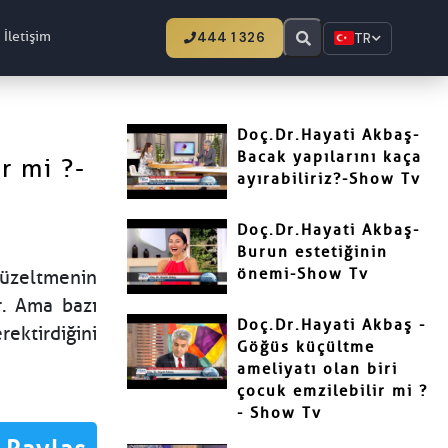
İletişim
444 1 326
TR
Doç.Dr.Hayati Akbaş-
Bacak yapılarını kaça
r mi ?-
ayırabiliriz?-Show Tv
Doç.Dr.Hayati Akbaş-
Burun estetiğinin
önemi-Show Tv
düzeltmenin
r. Ama bazı
Doç.Dr.Hayati Akbaş -
ektirdiğini
Göğüs küçültme
ameliyatı olan biri
çocuk emzilebilir mi ?
- Show Tv