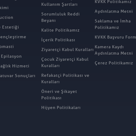
KVKK Politikamız
Kullanım Şartları
kimi
Aydınlatma Metni
Sorumluluk Reddi
uction
Beyanı
Saklama ve İmha
Estetiği
Politikamız
Kalite Politikamız
ençleştirme
KVKK Başvuru For
İçerik Politikası
omasti
Kamera Kaydı
Ziyaretçi Kabul Kuralları
Aydınlatma Metni
 Epilasyon
Çocuk Ziyaretçi Kabul
Çerez Politikamız
Kuralları
Sağlık Hizmeti
Refakatçi Politikası ve
atuvar Sonuçları
Kuralları
Öneri ve Şikayet
Politikası
Hijyen Politikaları