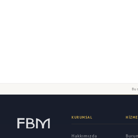
Yorumunuz
Gönder
Bu s
KURUMSAL
HIZME
Hakkımızda
Burun