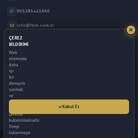
905385445666
info@fbm.com.tr
ÇEREZ
08:30 – 17:30
BILDIRIMI
Web
Atakum / Samsun
sitemizde
daha
iyi
bir
deneyim
sunmak
ve
analitik
Kabul Et
amaçlarla
çerezler
kullanılmaktadır.
Siteyi
kullanmaya
© 2026 FBM. Tüm hakları saklıdır. İçerik, FBM (R) Tarafından