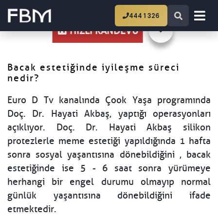
Ana Sayfa
Bacak estetiğinde iyileşme süreci
444 1 326
nedir?
HIZLI RANDEVU
Bacak estetiğinde iyileşme süreci
nedir?
Euro D Tv kanalında Çook Yaşa programında
Doç. Dr. Hayati Akbaş, yaptığı operasyonları
açıklıyor. Doç. Dr. Hayati Akbaş silikon
protezlerle meme estetiği yapıldığında 1 hafta
sonra sosyal yaşantısına dönebildiğini , bacak
estetiğinde ise 5 - 6 saat sonra yürümeye
herhangi bir engel durumu olmayıp normal
günlük yaşantısına dönebildiğini ifade
etmektedir.