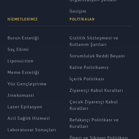
İletişim
HIZMETLERIMIZ
POLITIKALAR
Burun Estetiği
Gizlilik Sözleşmesi ve
Kullanım Şartları
Saç Ekimi
Sorumluluk Reddi Beyanı
Liposuction
Kalite Politikamız
Meme Estetiği
İçerik Politikası
Yüz Gençleştirme
Ziyaretçi Kabul Kuralları
Jinekomasti
Çocuk Ziyaretçi Kabul
Lazer Epilasyon
Kuralları
Acil Sağlık Hizmeti
Refakatçi Politikası ve
Kuralları
Laboratuvar Sonuçları
Öneri ve Şikayet Politikası