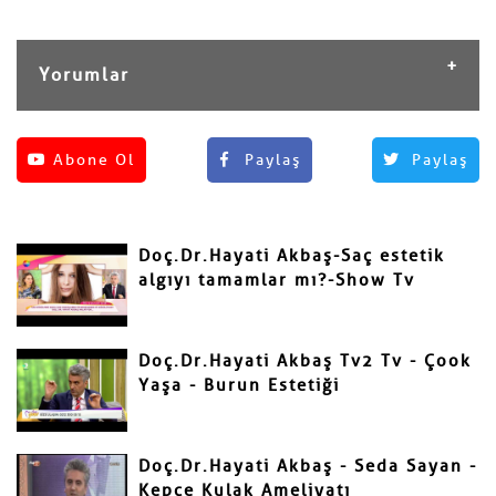
Yorumlar
Henüz yorum yapılmamış.
Abone Ol
Paylaş
Paylaş
Yorum Yap
Adınız ve Soyadınız
Doç.Dr.Hayati Akbaş-Saç estetik
Mail
algıyı tamamlar mı?-Show Tv
Doç.Dr.Hayati Akbaş Tv2 Tv - Çook
Yaşa - Burun Estetiği
Yorumunuz
Doç.Dr.Hayati Akbaş - Seda Sayan -
Kepçe Kulak Ameliyatı