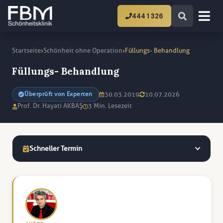
444 1 326
›
›
Startseite
Schönheit ohne Operation
Füllungs- Behandlung
Füllungs- Behandlung
30.03.2019
10.07.2026
Überprüft von Experten
Prof. Dr. Hayati AKBAŞ
3 Min. Lesezeit
Schneller Termin