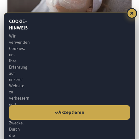
COOKIE-
HINWEIS
Chemische-Peeling
Wir
verwenden
Mit der Zeit verbreitet sich die Tote Hautschicht im ganzen
Cookies,
Gesichtsbereich, das kann...
um
FBM Estetik
Ihre
Erfahrung
auf
unserer
Website
zu
verbessern
und
für
Akzeptieren
analytische
Zwecke.
Durch
die