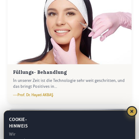
Füllungs- Behandlung
İn unserer Zeit ist die Technologie sehr weit geschritten, und
das bringt Positives in...
Prof. Dr. Hayati AKBAŞ
COOKIE-
HINWEIS
Wir