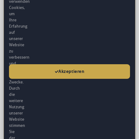
verwenden
Cookies,
um
Ihre
Erfahrung
auf
unserer
Website
zu
Chemische-Peeling
verbessern
Mit der Zeit verbreitet sich die Tote Hautschicht im ganzen
und
Gesichtsbereich, das kann...
für
Akzeptieren
FBM Estetik
analytische
Zwecke.
Durch
die
weitere
Nutzung
unserer
Website
stimmen
Sie
der