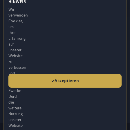
HINWEIS
FUE Haartransplantation
Wir
905385445666
verwenden
Brustkorrektur
Cookies,
info@fbm.com.tr
um
Gynekomastie
Ihre
08:30 – 17:30
Erfahrung
auf
unserer
Atakum / Samsun
Website
zu
verbessern
und
für
Akzeptieren
analytische
Zwecke.
Durch
die
weitere
Nutzung
unserer
Website