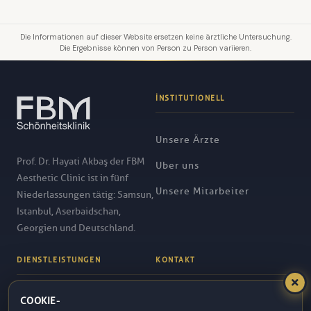
Die Informationen auf dieser Website ersetzen keine ärztliche Untersuchung.
Die Ergebnisse können von Person zu Person variieren.
İNSTITUTIONELL
Unsere Ärzte
Prof. Dr. Hayati Akbaş der FBM
Uber uns
Aesthetic Clinic ist in fünf
Unsere Mitarbeiter
Niederlassungen tätig: Samsun,
Istanbul, Aserbaidschan,
Georgien und Deutschland.
DIENSTLEISTUNGEN
KONTAKT
COOKIE-
Liposuction
444 1 326